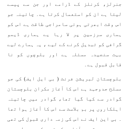
جنرلز، کرنلز کے ڈرامے اور جن سے پیسے
لیتا ہے ان کو استعمال کرتا ہے۔ چائینہ جو
اس وقت ابھرتی ہوئی سامراجی طاقت ہے اس کو
ہماری سرزمین پر لا رہا یے ہماری ڈیمو
گرافی کو تبدیل کرنے کے لیے ، یہ ہمارے لیے
بہت سنجیدہ مسئلہ ہے اور بلوچوں کو نا
قابل قبول ہے۔
بلوچستان لبریشن فرنٹ ( بی ایل ایف) کی جو
مسلح جدوجہد ہے اس کا آغاز مکران بلوچستان
گوادر سے کیا گیا تھا، گوادر میں چائینہ
اہلکاروں پر بم بلاسٹ سے اس کا آغاز ہوا تھا
۔ بی این ایف نے اس کی زمہ داری قبول کی تھی