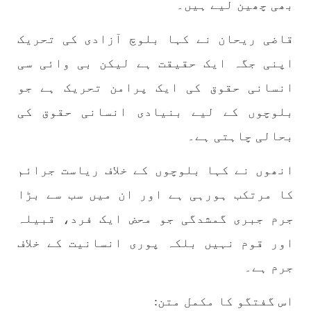
بھی چھین لیے ہیں۔
نفسیاتی جنگ ایک آزمودہ اور کارآمد ہتھیار
ہے۔ دنیا کے اکثر طاقت ور ممالک اپنے دشمنوں کی
شکست و ریخت کے لیے یہی حکمتِ عملی اپنائے
قاضی ریحان نے کہا بلوچ آزادی کی تحریک
SHARE
اپنی جگہ ایک حقیقت ہے لیکن بی وائی سی
انسانی حقوق کی ایک پرامن تحریک ہے جو
مضامین
بلوچوں کے لیے بنیادی انسانی حقوق کی
بحالی چاہتی ہے۔
انھوں نے کہا بلوچوں کے خلاف ریاست جرائم
1981 VIEWS
جون 2, 2023
کا مرتکب ہورہی ہے اور ان میں سب سے بڑا
نوجوانوں کی سیاسی شراکت داری کی اہمیت اور
بلوچ نوجوانوں کے عدم شرکت کی وجوہات ۔ سلیم
جرم جبری گمشدگی جو محض ایک فرد، قبیلہ
جالب بلوچ
اور قوم نہیں بلکہ پوری انسانیت کے خلاف
تحریر،سلیم جالب بلوچ سابق ممبر سینٹرل کمیٹی
بی ایس او۔ کسی بھی کام کو کرنے اسے صحیح طریقے
جرم ہے۔
سے پائے تکیمل تک پہنچانے کے لئے توانائی،و
تجربہ کے ملاپ سے انکار ناممکن یے ۔تجربہ تربیت
SHARE
اس گفتگو کا مکمل متن: