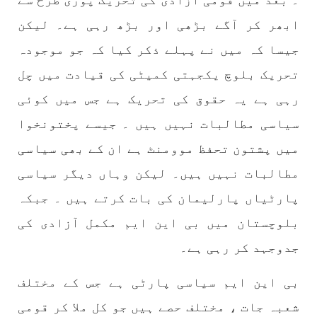
۔ بعد میں قومی آزادی کی تحریک پوری طرح سے
ابھر کر آگے بڑھی اور بڑھ رہی ہے۔ لیکن
جیسا کہ میں نے پہلے ذکر کیا کہ جو موجودہ
تحریک بلوچ یکجہتی کمیٹی کی قیادت میں چل
رہی ہے یہ حقوق کی تحریک ہے جس میں کوئی
سیاسی مطالبات نہیں ہیں ۔ جیسے پختونخوا
میں پشتون تحفظ موومنٹ ہے ان کے بھی سیاسی
مطالبات نہیں ہیں۔ لیکن وہاں دیگر سیاسی
پارٹیاں پارلیمان کی بات کرتے ہیں ۔ جبکہ
بلوچستان میں بی این ایم مکمل آزادی کی
جدوجہد کر رہی ہے۔
بی این ایم سیاسی پارٹی ہے جس کے مختلف
شعبہ جات ، مختلف حصے ہیں جو کل ملا کر قومی