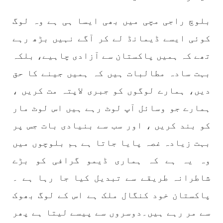
بلوچ راجی مچی میں بھی ایسا ہی ہے وہ لوگ
کوئی ایسے ڈیمانڈ لے کر آگے نہیں بڑھ رہے
تھے کہ ہمیں پاکستان سے آزادی چاہیے، بلکہ
بہت سادہ مطالبات ہیں کہ ہمیں جینے کا حق
دیں، ہمارے لوگوں کو جبری لاپتہ مت کریں ،
ہمارے جو وسائل آپ لوٹ رہے ہیں اس لوٹ مار
کو بند کریں ، اور سب سے بنیادی بات جس پر
بہت زیادہ غصہ پایا جاتا ہے ہم بلوچوں میں
وہ یہ ہے کہ ہماری ڈیمو گرافی کو بڑے
شاطرانہ طریقے سے تبدیل کیا جا رہا ہے ۔
پاکستان خود کنگال ملک ہے اس کے لوگ بھوک
سے مر رہے ہیں۔دوسروں سے پیسے لیتا ہے پھر