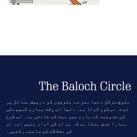
بلوچ سرکل دنیا بھر سے بلوچوں کو درپیش مسائل پر
توجہ مرکوز کرتا ہے۔ دنیا اس وقت ہماری کمیونٹی
کی جدوجہد کے بارے میں بہت کم جانتی ہے۔ اس طرح
ہمارا فرض بنتا ہے کہ ہم ان کی آواز بنیں اور ان
کی مشکلات کو سامنے رکھیں۔