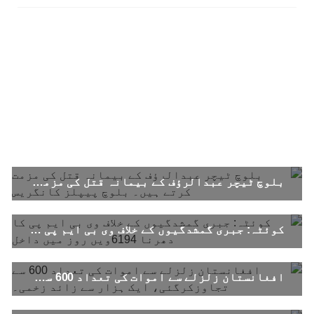
بلوچ ٹیچر عبدالرؤف کے بیمانہ قتل کی مزمت کرتے ہیں۔ بلوچ پیپلز کانگریس
کوئٹہ: جبری گمشدگیوں کے خلاف وی بی ایم پی کا دھرنا 6194ویں روز میں داخل
افغانستان زلزلے سے اموات کی تعداد 600 سے تجاوزکرگئی، ایک ہزار سے زائد زخمی۔