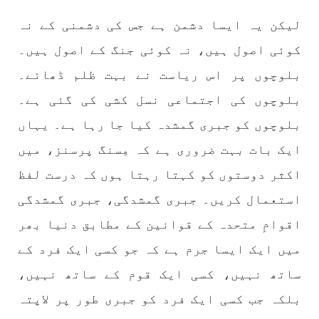
بانک حنیفہ بلوچ منتخب ہوئی۔ مرکزی ممبر بانک
زکیہ ، شہناز بلوچ، ہانی بلوچ ، فرزانہ بلوچ،
لیکن یہ ایسا دشمن ہے جس کی دشمنی کے نہ
رقیہ بلوچ
SHARE
کوئی اصول ہیں، نہ کوئی جنگ کے اصول ہیں۔
بلوچوں پر اس ریاست نے بہت ظلم ڈھائے۔
بلوچوں کی اجتماعی نسل کشی کی گئی ہے۔
بلوچستان
بلوچوں کو جبری گمشدہ کیا جا رہا ہے۔ یہاں
ایک بات بہت ضروری ہے کہ مِسنگ پرسنز، میں
اکثر دوستوں کو کہتا رہتا ہوں کہ درست لفظ
1688 VIEWS
جون 7, 2023
استعمال کریں۔ جبری گمشدگی، جبری گمشدگی
تنظیم کے سینئر کارکن سخی بخش بلوچ کو ماورائے
عدالت گرفتار کرکے لاپتہ کرنا غیر انسانی اور
اقوامِ متحدہ کے قوانین کے مطابق دنیا بھر
غیر قانونی عمل ہے۔
میں ایک ایسا جرم ہے کہ جو کسی ایک فرد کے
بلوچ اسٹوڈنٹس فرنٹ بلوچ اسٹوڈنٹس فرنٹ کے
مرکزی ترجمان نے اپنے جاری کردہ بیان میں کہا
ساتھ نہیں، کسی ایک قوم کے ساتھ نہیں،
کہ سخی بخش (سخی ساوڑ ) بلوچ کو گزشتہ روز 6 بجے
کے قریب گھر سے کیچ بازار جاتے
بلکہ جب کسی ایک فرد کو جبری طور پر لاپتہ
SHARE