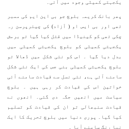
یکجہتی کمیٹی وجود میں آئی۔
پھر بانک کریمہ بلوچ جو بی این ایم کی ممبر
تھی اور بی ایس او ( آزاد) کی چیئرپرسن رہ
چکی تھی کو کینیڈا میں قتل کیا گیا تو برمش
یکجہتی کمیٹی کو بلوچ یکجہتی کمیٹی میں
بدل دیا گیا ۔ اس کو نئی شکل میں ڈھالا تو
بلوچ یکجہتی کمیٹی بنی جس کی ایک نئی شکل
سامنے آئی ہے، نئی نسل سے قیادت سامنے آئی
خواتین اس کی قیادت کر رہی ہیں ۔ بلوچ
سیاست میں انھیں جگہ دی گئی۔ انھوں نے
قیادت سنبھالی تو ان کی قیادت کو تسلیم
کیا گیا۔ پوری دنیا میں بلوچ تحریک کا ایک
نیا رنگ سامنے آیا ۔