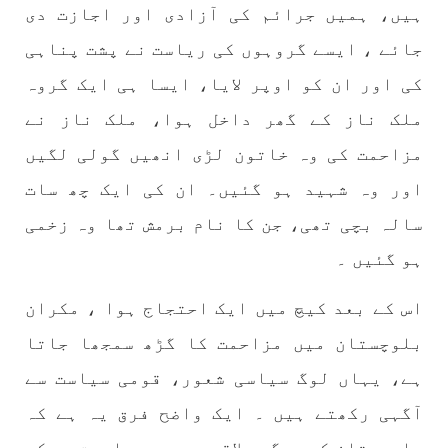
ہیں، ہمیں جرائم کی آزادی اور اجازت دی
جائے ، ایسے گروہوں کی ریاست نے پشت پناہی
کی اور ان کو اوپر لایا، ایسا ہی ایک گروہ
ملک ناز کے گھر داخل ہوا، ملک ناز نے
مزاحمت کی وہ خاتون لڑی انھیں گولی لگیں
اور وہ شہید ہو گئیں۔ ان کی ایک چھ سات
سالہ بچی تھی، جن کا نام برمش تھا وہ زخمی
ہو گئیں ۔
اس کے بعد کیچ میں ایک احتجاج ہوا ، مکران
بلوچستان میں مزاحمت کا گڑھ سمجھا جاتا
ہے، یہاں لوگ سیاسی شعور، قومی سیاست سے
آگہی رکھتے ہیں ۔ ایک واضح فرق یہ ہے کہ