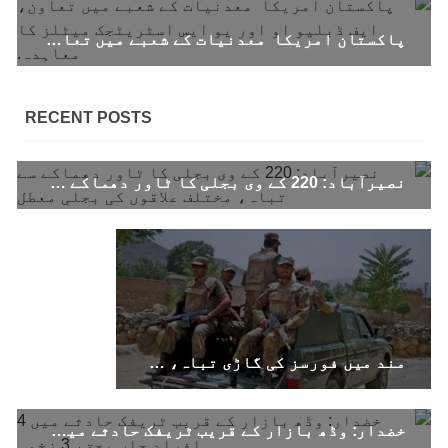
پاکستان امریکا معدنیات کے شعبے میں تعاون، ایف ڈبلیو او اور یو ایس اسٹریٹجک میٹلز کا معاہدہ.
RECENT POSTS
نصیرآباد: 220 کے وی بجلی کا ٹاور دھماکے سے تباہ، مختلف علاقوں کی بجلی معطل
مند میں فورسز کی گاڑی تباہ، سوراب میں کوئٹہ–کراچی شاہراہ کا پل دھماکے سے تباہ
خضدار: وڈھ بازار کے قریب ٹریفک حادثے میں 4 افراد جاں بحق، 3 زخمی