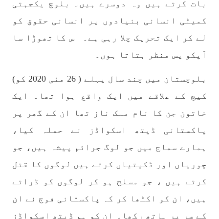
بات کرتے ہیں وہ دوسرے ہیں۔ بلوچ یکجہتی
کمیٹی انسانی بنیادوں پر انسانی حقوق کو
لے کر ایک تحریک چلا رہی ہے۔ اس کا تھوڑا سا
آپکو پس منظر بتاتا ہوں۔
بلوچستان میں چند سال پہلے ( 26 مئی 2020 کو)
کیچ کے علاقے میں ایک واقع ہوا تھا۔ ایک
خاتون جن کا نام ملک ناز تھا ان کے گھر پر
پاکستانی ڈیتھ اسکواڈز نے حملہ کیا،
ہمارے سماج میں جو لوگ جرائم پیشہ ہیں، جو
چوریاں اور ڈکیتیاں کرتے ہیں لوگوں کا قتل
کرتے ہیں ، جو مسلح ہو کر لوگوں کو ڈراتے
ہیں، ان کو اکٹھا کر کہ پاکستانی فوج نے ان
کے سر پر ہاتھ رکھا۔ ان کو ہم ڈیتھ اسکواڈز