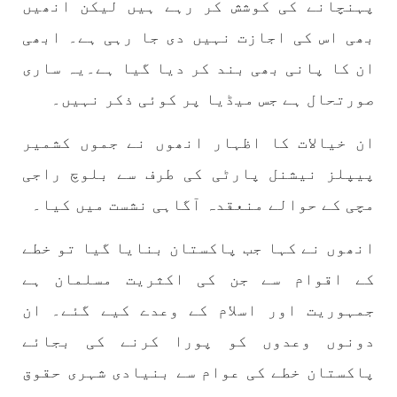
پہنچانے کی کوشش کر رہے ہیں لیکن انھیں
بھی اس کی اجازت نہیں دی جا رہی ہے۔ ابھی
ان کا پانی بھی بند کر دیا گیا ہے۔یہ ساری
1773 VIEWS
مئی 30, 2023
جنگ کی جدلیات – مہر جان
صورتحال ہے جس میڈیا پر کوئی ذکر نہیں۔
جنگ کی جدلیات تحریر:-مہر جان یہاں بے اعتمادی
کو خدا حافظ کہا جاۓ اور بزدلی کو دفن کیا جاۓ ،
گوہٹے مجادلہ (ٹکراؤ) وحدت پیدا کرتا ہے۔ جنگ
ان خیالات کا اظہار انھوں نے جموں کشمیر
عام اسی لیے ہے کہ “تشکیل
پیپلز نیشنل پارٹی کی طرف سے بلوچ راجی
SHARE
مچی کے حوالے منعقدہ آگاہی نشست میں کیا۔
انھوں نے کہا جب پاکستان بنایا گیا تو خطے
مضامین
کے اقوام سے جن کی اکثریت مسلمان ہے
جمہوریت اور اسلام کے وعدے کیے گئے۔ ان
دونوں وعدوں کو پورا کرنے کی بجائے
1870 VIEWS
مئی 31, 2023
اور کہانی ختم ہوتی ہے – گہور مینگل
پاکستان خطے کی عوام سے بنیادی شہری حقوق
اور کہانی ختم ہوتی ہے! تحریر : گہور مینگل