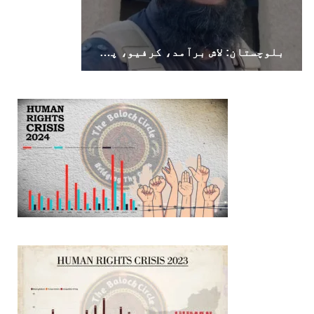
بلوچستان: لاش برآمد، کرفیو، پولیس اہلکار ہلاک