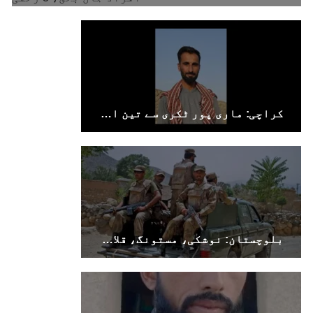
کراچی: ماری پور ٹکری سے تین افراد جبری لاپتہ
بلوچستان: نوشکی، مستونگ، قلات، سوراب اور خضدار میں کرفیو نافذ