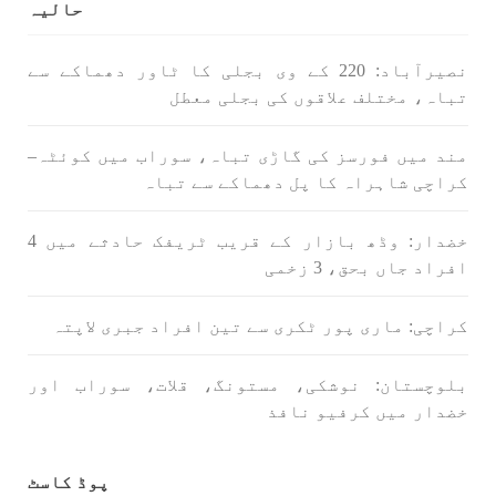
حالیہ
نصیرآباد: 220 کے وی بجلی کا ٹاور دھماکے سے
تباہ، مختلف علاقوں کی بجلی معطل
مند میں فورسز کی گاڑی تباہ، سوراب میں کوئٹہ–
کراچی شاہراہ کا پل دھماکے سے تباہ
خضدار: وڈھ بازار کے قریب ٹریفک حادثے میں 4
افراد جاں بحق، 3 زخمی
کراچی: ماری پور ٹکری سے تین افراد جبری لاپتہ
بلوچستان: نوشکی، مستونگ، قلات، سوراب اور
خضدار میں کرفیو نافذ
پوڈ کاسٹ