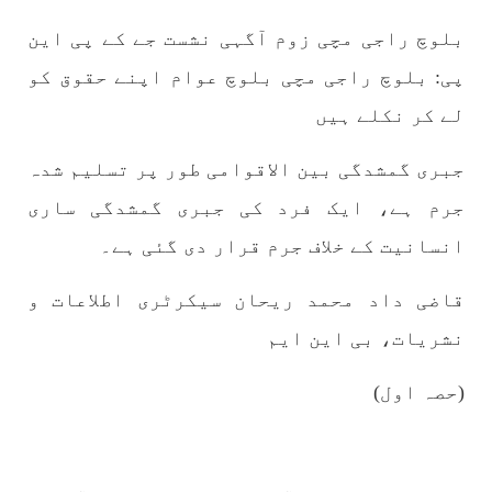
بلوچ راجی مچی زوم آگہی نشست جے کے پی این
پی: بلوچ راجی مچی بلوچ عوام اپنے حقوق کو
بلوچستان
مضامین
لے کر نکلے ہیں
جبری گمشدگی بین الاقوامی طور پر تسلیم شدہ
1791 VIEWS
جون 2, 2023
جرم ہے، ایک فرد کی جبری گمشدگی ساری
شہید نجمہ بلوچ کو انصاف دلانے کے لئے عالمی
انسانیت کے خلاف جرم قرار دی گئی ہے۔
ادارے کردار ادا کریں پاکستانی ریاست قاتل ہے
۔ واجہ صدیق آزاد بلوچ
قاضی داد محمد ریحان سیکرٹری اطلاعات و
پاکستان کی پنجابی ریاست کی فوجی سرپرستی میں
بلوچستان میں مظالم کے تازہ ترین دردناک
نشریات، بی این ایم
واقعے سے دنیا ضرور چونک گئی ہوگی۔ ضلع آواران
کے علاقے گشکور میں ایک رضاکار خاتون ٹیچر نجمہ
بلوچ نے
(حصہ اول)
SHARE