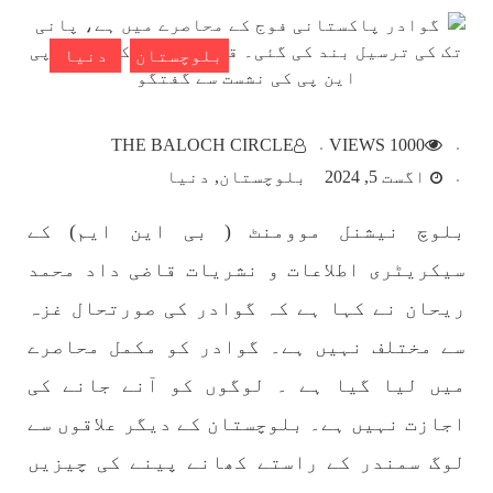
SHARE
بلوچستان
دنیا
بلوچستان
THE BALOCH CIRCLE
1000 VIEWS
اگست 5, 2024
بلوچستان
دنیا
بلوچ نیشنل موومنٹ ( بی این ایم) کے
1784 VIEWS
مئی 22, 2023
جبری لاپتہ افراد کی آواز- دی بلوچ سرکل
سیکریٹری اطلاعات و نشریات قاضی داد محمد
دی بلوچ سرکل جبری لاپتہ افراد کے معاملہ کو ایک
قومی ایشو سمجھتی ہے اور ہماری کوشیش ہے کہ
ریحان نے کہا ہے کہ گوادر کی صورتحال غزہ
جبری لاپتہ افرد کے خاندانوں کی آواز دنیا کے ان
تمام اداروں تک پہنچایں جو فیصلہ
سے مختلف نہیں ہے۔ گوادر کو مکمل محاصرے
SHARE
میں لیا گیا ہے ۔ لوگوں کو آنے جانے کی
اجازت نہیں ہے۔ بلوچستان کے دیگر علاقوں سے
لوگ سمندر کے راستے کھانے پینے کی چیزیں
مضامین