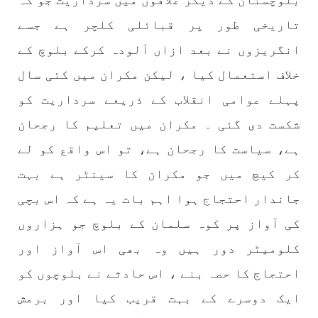
بلوچستان کے دیگر علاقوں میں سرداریت جو کہ
تاریخی طور پر قبائلی کلچر ہے جسے
انگریزوں نے بعد ازاں آلودہ کرکے بلوچ کے
خلاف استعمال کیا ، لیکن مکران میں کئی سال
پہلے عوامی انقلاب کے ذریعے سرداریت کو
شکست دی گئی ۔ مکران میں تعلیم کا رجحان
ہے، سیاست کا رجحان ہے، تو اس واقع کو لے
کر کیچ میں جو مکران کا سینٹر ہے بہت
جاندار احتجاج ہوا اہم بات یہ ہے کہ اس بچی
کی آواز پر کوہ سلمان کے بلوچ جو ہزاروں
کلومیٹر دور ہیں وہ بھی اس آواز اور
احتجاج کا حصہ بنے ، اس حادثے نے بلوچوں کو
ایک دوسرے کے بہت قریب کیا اور برمش