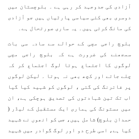
آزادی کی جدوجہد کر رہی ہے ۔ بلوچستان میں
دوسری بھی کئی سیاسی پارٹیاں ہیں جو آزادی
کی مانگ کرتی ہیں۔ یہ ساری صورتحال ہے۔
بلوچ راجی مچی کے حوالے سے سادہ سی بات
سمجھنے کی ضرورت ہے کہ بلوچ راجی مچی
لوگوں کا اجتماع ہوتا لوگ اجتماع کر کہ
چلے جاتے اور کچھ بھی نہ ہوتا ۔ لیکن لوگوں
پر فائرنگ کی گئی ، لوگوں کو شہید کیا گیا
اب تک تین شہادتوں کی تصدیق ہوچکی ہے، ان
میں مستونگ کی ہماری ایک مستقبل کے لیڈر (
حمدان بلوچ) شامل ہیں، جس کو انھوں نے شہید
کیا ہے، اسی طرح دو اور لوگ گوادر میں شہید