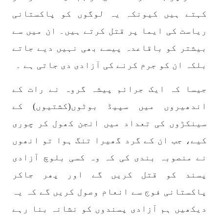
کہتے ہیں کیونکہ یہ لوگوں کو پاکستانی
ریاست کی ایما پر قتل کرتے ہیں۔ ان میں سے
بیشتر کو باقاعدہ پیسے بھی نہیں دیے جاتے
بلکہ ان کو جرم کرنے کی آزادی دی جاتی ہے ۔
جیسا کہ ایک جرائم پیشہ گروہ نے رات کے
اندھیروں میں سپیڈ بوٹوں(کشتیوں) کے
سینکڑوں کی تعداد میں انجن کھول کر چوری
کیے، جب ان کے گرد گھیرا تنگ ہوا تو انھوں
نے منصوبہ بندی کی کہ وہ کسی بلوچ آزادی
پسند کو قتل کریں گے اور پھر جاکر
پاکستانی فوج سے انعام وصول کریں گے کہ یہ
دیکھیں ہم آزادی پسندوں کو نشانہ بنا رہے