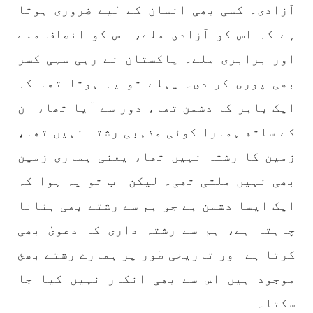
آزادی۔ کسی بھی انسان کے لیے ضروری ہوتا
تیسرا کونسل سیشن 17،16 اور 18 جون کو کوئٹہ میں
منعقد کیا جائے گا،بلوچ اسٹوڈنٹس ایکشن کمیٹی
ہے کہ اس کو آزادی ملے، اس کو انصاف ملے
بلوچ اسٹوڈنٹس ایکشن کمیٹی کے مرکزی ترجمان
نے اپنے جاری کردہ بیان میں کہا ہے کہ تنظیم کا
اور برابری ملے۔ پاکستان نے رہی سہی کسر
تیسرا مرکزی کونسل سیشن بیاد شہید صبا
دشتیاری بنام صورت خان مری اور میر محمد علی
بھی پوری کر دی۔ پہلے تو یہ ہوتا تھا کہ
تالپور
SHARE
ایک باہر کا دشمن تھا، دور سے آیا تھا، ان
کے ساتھ ہمارا کوئی مذہبی رشتہ نہیں تھا،
زمین کا رشتہ نہیں تھا، یعنی ہماری زمین
بلوچستان
بھی نہیں ملتی تھی۔ لیکن اب تو یہ ہوا کہ
ایک ایسا دشمن ہے جو ہم سے رشتے بھی بنانا
چاہتا ہے، ہم سے رشتہ داری کا دعویٰ بھی
1716 VIEWS
جون 7, 2023
کرتا ہے اور تاریخی طور پر ہمارے رشتے بھئ
بلوچستان میں خواتین کو معاشرتی مسائل کے بعد
موجود ہیں اس سے بھی انکار نہیں کیا جا
جبری گمشدگیوں کا بھی سامنا ہے- بلوچ وومن فورم
کوئٹہ شال: بلوچ وومن فورم کے نئی کابینہ، بلا
سکتا۔
مقابلہ آرگنائزر بانک شلی ، ڈپٹی آرگنائزر