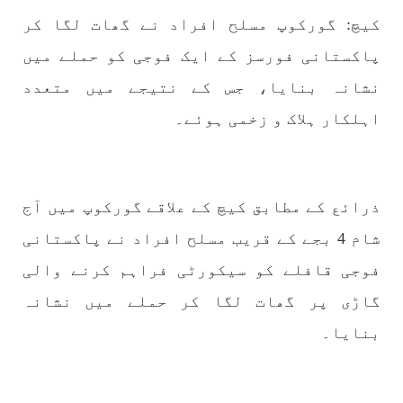
کیچ: گورکوپ مسلح افراد نے گھات لگا کر
1775 VIEWS
مئی 30, 2023
پاکستانی فورسز کے ایک فوجی کو حملے میں
جنگ کی جدلیات – مہر جان
جنگ کی جدلیات تحریر:-مہر جان یہاں بے اعتمادی
نشانہ بنایا، جس کے نتیجے میں متعدد
کو خدا حافظ کہا جاۓ اور بزدلی کو دفن کیا جاۓ ،
گوہٹے مجادلہ (ٹکراؤ) وحدت پیدا کرتا ہے۔ جنگ
اہلکار ہلاک و زخمی ہوئے۔
عام اسی لیے ہے کہ “تشکیل
SHARE
ذرائع کے مطابق کیچ کے علاقے گورکوپ میں آج
مضامین
شام 4 بجے کے قریب مسلح افراد نے پاکستانی
فوجی قافلے کو سیکورٹی فراہم کرنے والی
گاڑی پر گھات لگا کر حملے میں نشانہ
1871 VIEWS
مئی 31, 2023
بنایا۔
اور کہانی ختم ہوتی ہے – گہور مینگل
اور کہانی ختم ہوتی ہے! تحریر : گہور مینگل
نفسیاتی جنگ ایک آزمودہ اور کارآمد ہتھیار
ہے۔ دنیا کے اکثر طاقت ور ممالک اپنے دشمنوں کی