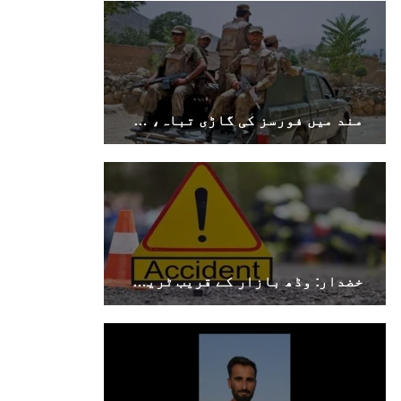
مند میں فورسز کی گاڑی تباہ، سوراب میں کوئٹہ–کراچی شاہراہ کا پل دھماکے سے تباہ
خضدار: وڈھ بازار کے قریب ٹریفک حادثے میں 4 افراد جاں بحق، 3 زخمی