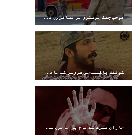
SHARE
فوجی چیک پوسٹوں پر مسافروں کی تذلیل، مکران تا کراچی ٹرانسپورٹرز کی ہڑتال چھٹے روز میں داخل
بلوچستان
1689 VIEWS
جون 7, 2023
کوئٹہ پاکستانی فورسز کے ہاتھوں بلوچ نوجوان جبری لاپتہ
تنظیم کے سینئر کارکن سخی بخش بلوچ کو ماورائے
عدالت گرفتار کرکے لاپتہ کرنا غیر انسانی اور
غیر قانونی عمل ہے۔
بلوچ اسٹوڈنٹس فرنٹ بلوچ اسٹوڈنٹس فرنٹ کے
مرکزی ترجمان نے اپنے جاری کردہ بیان میں کہا
کہ سخی بخش (سخی ساوڑ ) بلوچ کو گزشتہ روز 6 بجے
کے قریب گھر سے کیچ بازار جاتے
SHARE
خاران غیرت کے نام پر خاتون سمیت دو افراد قتل، نوشکی فائرنگ ایک شخص ہلاک.