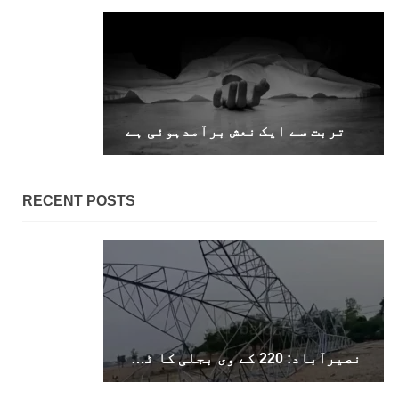
بلوچستان
1696 VIEWS
جون 9, 2023
تربت سے ایک نعش برآمدہوئی ہے
بلوچستان میں نوجوانوں کی ماورائے آئین
گمشدگیاں تسلسل کے ساتھ جاری ہیں۔ مرکزی
ترجمان بی ایس او
RECENT POSTS
بلوچ اسٹوڈنٹس آرگنائزیشن کے مرکزی ترجمان نے
بلوچ شاعر سخی ساوڑ کی جبری گمشدگی پر تشویش کا
اظہار کرتے ہوئے کہا ہے کہ بلوچستان میں
نوجوانوں کی ماورائے آئین گمشدگیاں تسلسل کے
ساتھ جاری ہیں۔
SHARE
نصیرآباد: 220 کے وی بجلی کا ٹاور دھماکے سے تباہ، مختلف علاقوں کی بجلی معطل