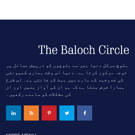
بلوچ سرکل دنیا بھر سے بلوچوں کو درپیش مسائل پر
توجہ مرکوز کرتا ہے۔ دنیا اس وقت ہماری کمیونٹی
کی جدوجہد کے بارے میں بہت کم جانتی ہے۔ اس طرح
ہمارا فرض بنتا ہے کہ ہم ان کی آواز بنیں اور ان
کی مشکلات کو سامنے رکھیں۔