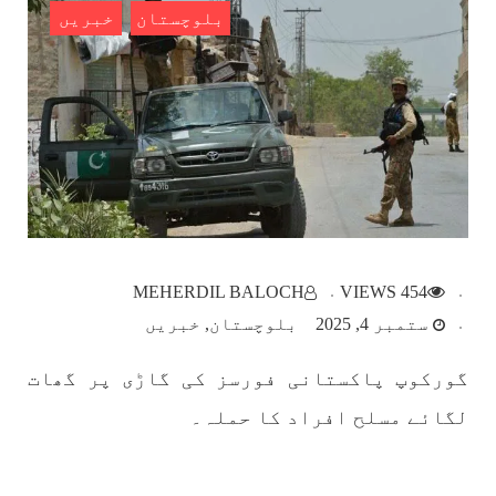
بلوچستان
خبریں
بلوچستان
1786 VIEWS
مئی 22, 2023
جبری لاپتہ افراد کی آواز- دی بلوچ سرکل
دی بلوچ سرکل جبری لاپتہ افراد کے معاملہ کو ایک
قومی ایشو سمجھتی ہے اور ہماری کوشیش ہے کہ
جبری لاپتہ افرد کے خاندانوں کی آواز دنیا کے ان
MEHERDIL BALOCH
454 VIEWS
تمام اداروں تک پہنچایں جو فیصلہ
ستمبر 4, 2025
بلوچستان
خبریں
SHARE
گورکوپ پاکستانی فورسز کی گاڑی پر گھات
لگائے مسلح افراد کا حملہ۔
مضامین