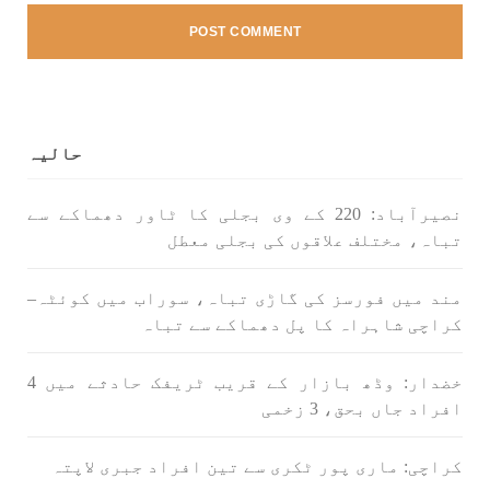
1712 VIEWS
جون 3, 2023
کہانی یہیں ختم ہوتی ہے۔ حانی بلوچ
تحریر: حانی بلوچ بلوچستان جہاں جبر مسلسل نے
ایک طرف تو بلوچ قوم کے ان سوئے ہوئے یا مطالعہ
حالیہ
پاکستان کے پیروکاروں کو جگایا وہیں آزادی
پسند اور باشعور بلوچ کی مضبوط مزاحمت نے
ریاست
نصیرآباد: 220 کے وی بجلی کا ٹاور دھماکے سے
SHARE
تباہ، مختلف علاقوں کی بجلی معطل
مند میں فورسز کی گاڑی تباہ، سوراب میں کوئٹہ–
کراچی شاہراہ کا پل دھماکے سے تباہ
خبریں
خضدار: وڈھ بازار کے قریب ٹریفک حادثے میں 4
افراد جاں بحق، 3 زخمی
1595 VIEWS
جون 3, 2023
کراچی: ماری پور ٹکری سے تین افراد جبری لاپتہ
تیسرا کونسل سیشن 17،16 اور 18 جون کو کوئٹہ میں