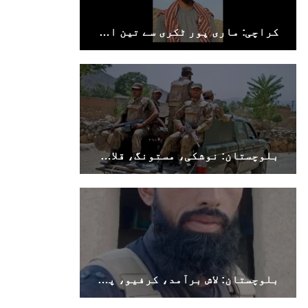
کراچی: ماری پور ٹکری سے تین افراد جبری لاپتہ
بلوچستان: نوشکی، مستونگ، قلات، سوراب اور خضدار میں کرفیو نافذ
بلوچستان: لاش برآمد، کرفیو، پولیس اہلکار ہلاک