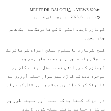
بلوچستان
MEHERDIL BALOCH
629 VIEWS
ستمبر 6, 2025
بلوچستان
خبریں
گومازی ڈیتھ اسکواڈ کی فائرنگ سے ایک شخص
1782 VIEWS
مئی 22, 2023
جاں بحق۔
جبری لاپتہ افراد کی آواز- دی بلوچ سرکل
دی بلوچ سرکل جبری لاپتہ افراد کے معاملہ کو ایک
کیچ: گومازی نامعلوم مسلح افراد کی فائرنگ
قومی ایشو سمجھتی ہے اور ہماری کوشیش ہے کہ
جبری لاپتہ افرد کے خاندانوں کی آواز دنیا کے ان
سے جلال ولد حاجی یار محمد جاں بحق جو
تمام اداروں تک پہنچایں جو فیصلہ
SHARE
گومازی کے رہائشی تھے۔ جلال اپنے دکان پر
موجود تھے کہ گاڑی میں سوار حملہ آوروں نے
فائرنگ کر کے انہیں موقع پر ہی قتل کر دیا۔
مضامین
ذرائع کا کہنا ہے کہ حملہ آور مبینہ طور پر
سرکاری حمایت یافتہ مسلح گروہ ڈیتھ