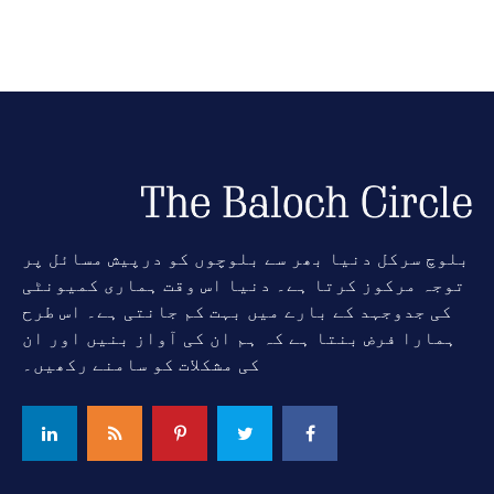
بلوچ سرکل دنیا بھر سے بلوچوں کو درپیش مسائل پر
توجہ مرکوز کرتا ہے۔ دنیا اس وقت ہماری کمیونٹی
کی جدوجہد کے بارے میں بہت کم جانتی ہے۔ اس طرح
ہمارا فرض بنتا ہے کہ ہم ان کی آواز بنیں اور ان
کی مشکلات کو سامنے رکھیں۔