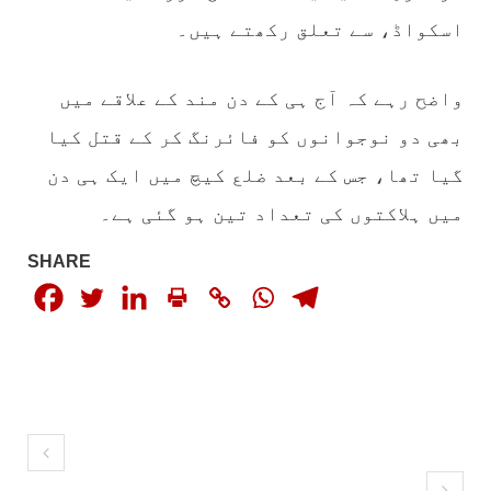
1772 VIEWS
مئی 30, 2023
اسکواڈ، سے تعلق رکھتے ہیں۔
جنگ کی جدلیات – مہر جان
جنگ کی جدلیات تحریر:-مہر جان یہاں بے اعتمادی
کو خدا حافظ کہا جاۓ اور بزدلی کو دفن کیا جاۓ ،
واضح رہے کہ آج ہی کے دن مند کے علاقے میں
گوہٹے مجادلہ (ٹکراؤ) وحدت پیدا کرتا ہے۔ جنگ
عام اسی لیے ہے کہ “تشکیل
بھی دو نوجوانوں کو فائرنگ کر کے قتل کیا
SHARE
گیا تھا، جس کے بعد ضلع کیچ میں ایک ہی دن
میں ہلاکتوں کی تعداد تین ہو گئی ہے۔
مضامین
SHARE
1867 VIEWS
مئی 31, 2023
اور کہانی ختم ہوتی ہے – گہور مینگل
اور کہانی ختم ہوتی ہے! تحریر : گہور مینگل
نفسیاتی جنگ ایک آزمودہ اور کارآمد ہتھیار
ہے۔ دنیا کے اکثر طاقت ور ممالک اپنے دشمنوں کی
شکست و ریخت کے لیے یہی حکمتِ عملی اپنائے
SHARE