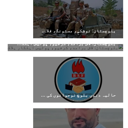
بلوچستان
بلوچستان: نوشکی، مستونگ، قلات، سوراب اور خضدار میں کرفیو نافذ
بلوچستان: لاش برآمد، کرفیو، پولیس اہلکار ہلاک
1687 VIEWS
جون 7, 2023
تنظیم کے سینئر کارکن سخی بخش بلوچ کو ماورائے
عدالت گرفتار کرکے لاپتہ کرنا غیر انسانی اور
غیر قانونی عمل ہے۔
بلوچ اسٹوڈنٹس فرنٹ بلوچ اسٹوڈنٹس فرنٹ کے
مرکزی ترجمان نے اپنے جاری کردہ بیان میں کہا
کہ سخی بخش (سخی ساوڑ ) بلوچ کو گزشتہ روز 6 بجے
حالیہ دنوں بلوچ نوجوانوں کی غیر آئینی حراست اور جبری گمشدگیوں میں اضافہ تشویشناک ہے۔بی ایس ایف
کے قریب گھر سے کیچ بازار جاتے
SHARE
بلوچستان