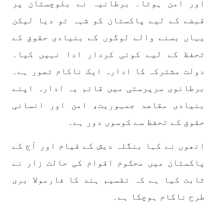
اور امن ہوتا۔ برطانیہ نے بلوچستان پر
نفسیاتی جنگ ایک آزمودہ اور کارآمد ہتھیار
ہے۔ دنیا کے اکثر طاقت ور ممالک اپنے دشمنوں کی
شکست و ریخت کے لیے یہی حکمتِ عملی اپنائے
قبضے کے لیے پاکستان کو شہہ تو دیا لیکن
SHARE
یہاں بسنے والے لوگوں کے بنیادی حقوق کے
تحفظ کے لیے کوئی کردار ادا نہیں کیا۔
دولت مشترکہ کا ادارہ ایک ناکام تصور ہے۔
مضامین
برطانوی سرپرستی میں قائم یہ ادارہ اپنے
بنیادی مقاصد جمہوریت، امن اور انسانی
حقوق کے تحفظ سے کوسوں دور ہے۔
1977 VIEWS
جون 2, 2023
نوجوانوں کی سیاسی شراکت داری کی اہمیت اور
انھوں نے کہا بنگلہ دیش کے قیام اور آج کے
بلوچ نوجوانوں کے عدم شرکت کی وجوہات ۔ سلیم
پاکستان میں محکوم اقوام کی حالت زار نے
جالب بلوچ
تحریر،سلیم جالب بلوچ سابق ممبر سینٹرل کمیٹی
ثابت کیا ہے کہ تقسیم ہند کا فارمولا بری
بی ایس او۔ کسی بھی کام کو کرنے اسے صحیح طریقے
سے پائے تکیمل تک پہنچانے کے لئے توانائی،و
طرح ناکام ہوچکا ہے۔
تجربہ کے ملاپ سے انکار ناممکن یے ۔تجربہ تربیت
SHARE