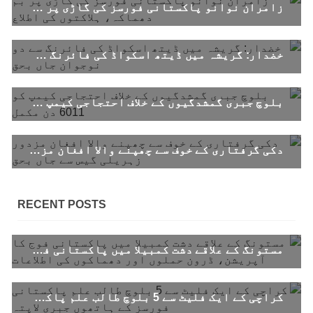
زامران نوانو پاکستانی فورسز کی گاڑی پر بم دھماکہ، ہلاکتوں کی اطلاع
خضدار: گریشہ میں ڈیتھ اسکواڈ کی فائرنگ سے دو نوجوان جاں بحق
بلوچ جبری گمشدگیوں کے خلاف احتجاجی کیمپ کو 6011 دن مکمل
دکی گرفتاری کے خوف سے چھپنے والا افغان مزدور زہریلی گیس سے جاں بحق
RECENT POSTS
مستونگ کے علاقے دشت کمبیلا میں پاکستانی فوج کا آپریشن، ڈرون حملوں اور دھماکوں کی اطلاعات
کراچی کے ایک فلیٹ سے 5 بلوچ طالب علم پاکستانی فورسز کے ہاتھوں جبری لاپتہ