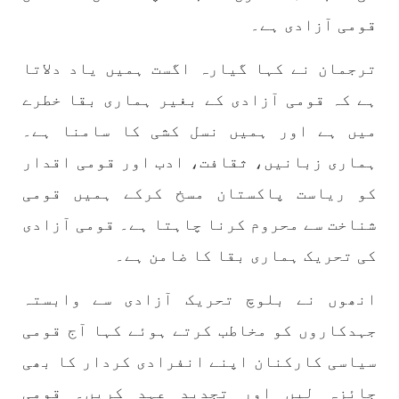
بلوچستان
مضامین
قومی آزادی ہے۔
ترجمان نے کہا گیارہ اگست ہمیں یاد دلاتا
1703 VIEWS
جون 3, 2023
ہے کہ قومی آزادی کے بغیر ہماری بقا خطرے
کہانی یہیں ختم ہوتی ہے۔ حانی بلوچ
میں ہے اور ہمیں نسل کشی کا سامنا ہے۔
تحریر: حانی بلوچ بلوچستان جہاں جبر مسلسل نے
ایک طرف تو بلوچ قوم کے ان سوئے ہوئے یا مطالعہ
ہماری زبانیں، ثقافت، ادب اور قومی اقدار
پاکستان کے پیروکاروں کو جگایا وہیں آزادی
پسند اور باشعور بلوچ کی مضبوط مزاحمت نے
کو ریاست پاکستان مسخ کرکے ہمیں قومی
ریاست
SHARE
شناخت سے محروم کرنا چاہتا ہے۔ قومی آزادی
کی تحریک ہماری بقا کا ضامن ہے۔
انھوں نے بلوچ تحریک آزادی سے وابستہ
خبریں
جہدکاروں کو مخاطب کرتے ہوئے کہا آج قومی
سیاسی کارکنان اپنے انفرادی کردار کا بھی
1589 VIEWS
جون 3, 2023
جائزہ لیں اور تجدید عہد کریں۔ قومی