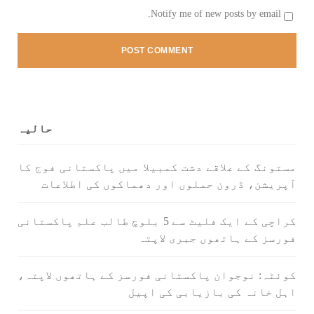
Notify me of new posts by email.
بلوچستان
1693 VIEWS
جون 9, 2023
حالیہ
بلوچستان میں نوجوانوں کی ماورائے آئین
گمشدگیاں تسلسل کے ساتھ جاری ہیں۔ مرکزی
مستونگ کے علاقے دشت کمبیلا میں پاکستانی فوج کا
ترجمان بی ایس او
آپریشن، ڈرون حملوں اور دھماکوں کی اطلاعات
بلوچ اسٹوڈنٹس آرگنائزیشن کے مرکزی ترجمان نے
بلوچ شاعر سخی ساوڑ کی جبری گمشدگی پر تشویش کا
اظہار کرتے ہوئے کہا ہے کہ بلوچستان میں
کراچی کے ایک فلیٹ سے 5 بلوچ طالب علم پاکستانی
نوجوانوں کی ماورائے آئین گمشدگیاں تسلسل کے
ساتھ جاری ہیں۔
فورسز کے ہاتھوں جبری لاپتہ
SHARE
کوئٹہ: نوجوان پاکستانی فورسز کے ہاتھوں لاپتہ،
اہل خانہ کی بازیابی کی اپیل