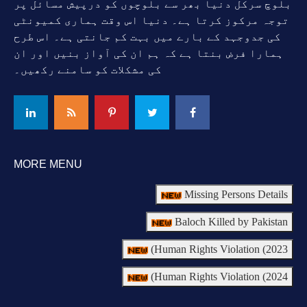
بلوچ سرکل دنیا بھر سے بلوچوں کو درپیش مسائل پر
توجہ مرکوز کرتا ہے۔ دنیا اس وقت ہماری کمیونٹی
کی جدوجہد کے بارے میں بہت کم جانتی ہے۔ اس طرح
ہمارا فرض بنتا ہے کہ ہم ان کی آواز بنیں اور ان
کی مشکلات کو سامنے رکھیں۔
MORE MENU
Missing Persons Details
Baloch Killed by Pakistan
Human Rights Violation (2023)
Human Rights Violation (2024)