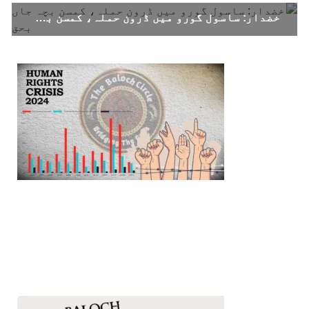
خضدار: ساسول گورو میں ڈرون حملہ، کمسن بچہ جاں بحق