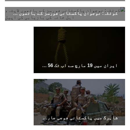
کوئٹہ: نوجوان پاکستانی فورسز کے ہاتھوں لاپتہ، اہل خانہ کی بازیابی کی اپیل
ایران میں 19 مارچ سے اب تک 56 افراد کو پھانسی دی گئی ہے۔ اقوام متحدہ
شاہرگ میں پاکستانی فوجی جارحیت سے ایک شخص جاں بحق۔