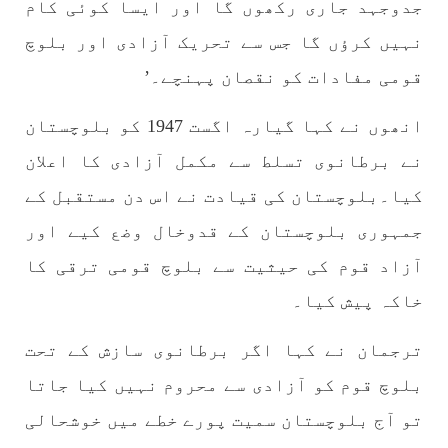
جدوجہد جاری رکھوں گا اور ایسا کوئی کام
نہیں کرؤں گا جس سے تحریک آزادی اور بلوچ
قومی مفادات کو نقصان پہنچے۔’
1771 VIEWS
مئی 30, 2023
جنگ کی جدلیات – مہر جان
انھوں نے کہا گیارہ اگست 1947 کو بلوچستان
جنگ کی جدلیات تحریر:-مہر جان یہاں بے اعتمادی
کو خدا حافظ کہا جاۓ اور بزدلی کو دفن کیا جاۓ ،
گوہٹے مجادلہ (ٹکراؤ) وحدت پیدا کرتا ہے۔ جنگ
نے برطانوی تسلط سے مکمل آزادی کا اعلان
عام اسی لیے ہے کہ “تشکیل
کیا۔بلوچستان کی قیادت نے اس دن مستقبل کے
SHARE
جمہوری بلوچستان کے قدوخال وضع کیے اور
آزاد قوم کی حیثیت سے بلوچ قومی ترقی کا
مضامین
خاکہ پیش کیا۔
ترجمان نے کہا اگر برطانوی سازش کے تحت
بلوچ قوم کو آزادی سے محروم نہیں کیا جاتا
1864 VIEWS
مئی 31, 2023
اور کہانی ختم ہوتی ہے – گہور مینگل
تو آج بلوچستان سمیت پورے خطے میں خوشحالی
اور کہانی ختم ہوتی ہے! تحریر : گہور مینگل