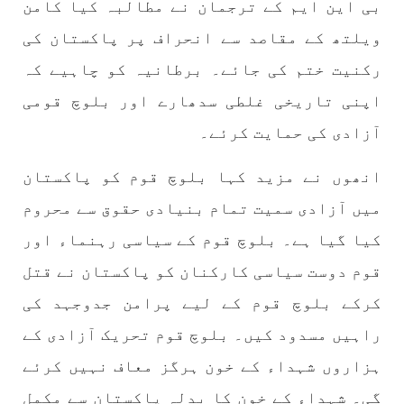
بی این ایم کے ترجمان نے مطالبہ کیا کامن
ویلتھ کے مقاصد سے انحراف پر پاکستان کی
بلوچستان
مضامین
رکنیت ختم کی جائے۔ برطانیہ کو چاہیے کہ
اپنی تاریخی غلطی سدھارے اور بلوچ قومی
آزادی کی حمایت کرئے۔
1786 VIEWS
جون 2, 2023
انھوں نے مزید کہا بلوچ قوم کو پاکستان
شہید نجمہ بلوچ کو انصاف دلانے کے لئے عالمی
ادارے کردار ادا کریں پاکستانی ریاست قاتل ہے
میں آزادی سمیت تمام بنیادی حقوق سے محروم
۔ واجہ صدیق آزاد بلوچ
کیا گیا ہے۔ بلوچ قوم کے سیاسی رہنماء اور
پاکستان کی پنجابی ریاست کی فوجی سرپرستی میں
بلوچستان میں مظالم کے تازہ ترین دردناک
قوم دوست سیاسی کارکنان کو پاکستان نے قتل
واقعے سے دنیا ضرور چونک گئی ہوگی۔ ضلع آواران
کے علاقے گشکور میں ایک رضاکار خاتون ٹیچر نجمہ
کرکے بلوچ قوم کے لیے پرامن جدوجہد کی
بلوچ نے
SHARE
راہیں مسدود کیں۔ بلوچ قوم تحریک آزادی کے
ہزاروں شہداء کے خون ہرگز معاف نہیں کرئے
گی۔ شہداء کے خون کا بدلہ پاکستان سے مکمل