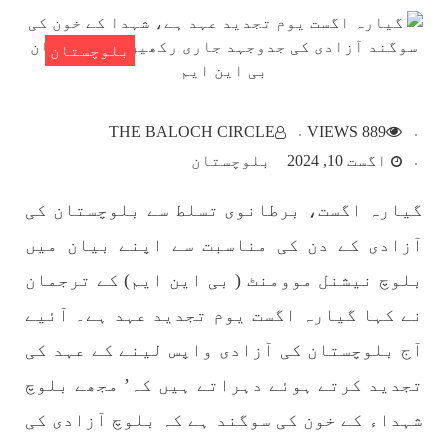
SHARE
بلوچستان
بلوچستان
THE BALOCH CIRCLE
889 VIEWS
اگست 10, 2024
بلوچستان
گیارہ اگست، برطانوی تسلط سے بلوچستان کی
1780 VIEWS
مئی 22, 2023
جبری لاپتہ افراد کی آواز- دی بلوچ سرکل
آزادی کے دن کی مناسبت سے اپنے بیان میں
دی بلوچ سرکل جبری لاپتہ افراد کے معاملہ کو ایک
قومی ایشو سمجھتی ہے اور ہماری کوشیش ہے کہ
بلوچ نیشنل موومنٹ ( بی این ایم) کے ترجمان
جبری لاپتہ افرد کے خاندانوں کی آواز دنیا کے ان
تمام اداروں تک پہنچایں جو فیصلہ
نے کہا گیارہ اگست یوم تجدید عہد ہے۔ آئیے
SHARE
آج بلوچستان کی آزادی واپس لینے کے عہد کی
تجدید کرتے ہوئے دہراتے ہیں کہ’ مجھے بلوچ
شہداء کے خون کی سوگند ہے کہ بلوچ آزادی کی
مضامین