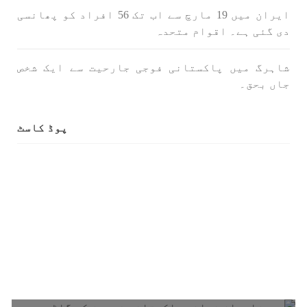
ایران میں 19 مارچ سے اب تک 56 افراد کو پھانسی
دی گئی ہے۔ اقوام متحدہ
شاہرگ میں پاکستانی فوجی جارحیت سے ایک شخص
جاں بحق۔
پوڈ کاسٹ