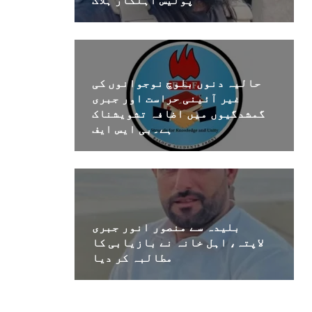
پولیس اہلکار ہلاک
حالیہ دنوں بلوچ نوجوانوں کی
غیر آئینی حراست اور جبری
گمشدگیوں میں اضافہ تشویشناک
ہے۔بی ایس ایف
بلیدہ سے منصور انور جبری
لاپتہ، اہل خانہ نے بازیابی کا
مطالبہ کر دیا