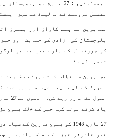
ایمسٹرڈیم : 27 مارچ کو بل
آفیشل سیکریٹ ایکٹ کے عام
کردیا
شہریوں پر استعمال کی سخت
پاکست
مخالفت کرتے ہوئے کہا ہے کہ
نیشنل موومنٹ نے ہالینڈ کے شہر ایمسٹ
علاقے
پہلے بھی جن شہریوں پر اِن
ایکٹ کے تحت
مظاہرین نے پلے کارڈز اور بینرز اٹھ
SHARE
بلوچستان کی آزادی کی حمایت اور جبری
کی صورتحال کے بارے میں مقامی لوگو
تقسیم کیے گئے۔
مضامین
مظاہرین سے خطاب کرتے ہوئے مقررین نے
تحریک کے لیے اپنی غیر متزلزل عزم ک
1868 VIEWS
مئی 31, 2023
EWS
یاد کرتے ہوئے کہا جبر کے خلاف بلوچ مزاحمت کے 75 سال پور
اور کہانی ختم ہوتی ہے – گہور
ن
مینگل
27 مارچ 1948 کو بلوچ تاریخ کے
اور کہانی ختم ہوتی ہے! تحریر
: گہور مینگل نفسیاتی جنگ ایک
آزمودہ اور کارآمد ہتھیار
غیر قانونی قبضے کے خلاف پائیدار ج
ہے۔ دنیا کے اکثر طاقت ور