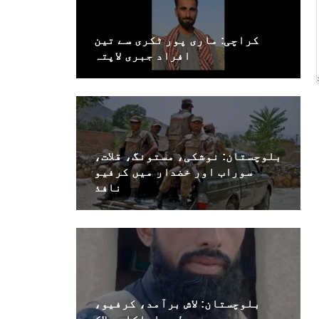
کراچی: ماری پور ٹکری سے تین
افراد جبری لاپتہ
بلوچستان: نوشکی، مستونگ، قلات،
سوراب اور خضدار میں کرفیو
نافذ
بلوچستان: لاش برآمد، کرفیو،