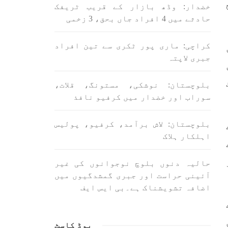
اسی لیے ہے کہ “تشکیل
خضدار: وڈھ بازار کے قریب ٹریفک
ے ان
SHARE
ں جو
حادثے میں 4 افراد جاں بحق، 3 زخمی
SHA
کراچی: ماری پور ٹکری سے تین افراد
جبری لاپتہ
بلوچستان: نوشکی، مستونگ، قلات،
سوراب اور خضدار میں کرفیو نافذ
ن
بلوچستان
مضامین
بلوچستان: لاش برآمد، کرفیو، پولیس
اہلکار ہلاک
حالیہ دنوں بلوچ نوجوانوں کی غیر
1707 VIEWS
جون 3, 2023
آئینی حراست اور جبری گمشدگیوں میں
لانے
کہانی یہیں ختم ہوتی ہے۔ حانی
اضافہ تشویشناک ہے۔بی ایس ایف
 ادا
بلوچ
ل ہے
تحریر: حانی بلوچ بلوچستان
جہاں جبر مسلسل نے ایک طرف تو
بلوچ
بلوچ قوم کے ان سوئے ہوئے یا
پوڈ کاسٹ
مطالعہ پاکستان کے