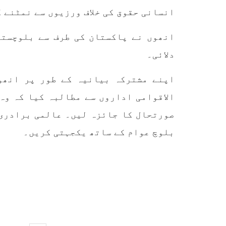
تحریر
ممالک اپنے دشمنوں کی شکست و
انسانی حقوق کی خلاف ورزیوں سے نمٹنے 
ممبر 
ریخت کے لیے یہی حکمتِ عملی
کسی ب
اپنائے
طریق
پہنچ
SHARE
انھوں نے پاکستان کی طرف سے بلوچستا
تجربہ
یے ۔ت
دلائی۔
اپنے مشترکہ بیانیہ کے طور پر انھو
الاقوامی اداروں سے مطالبہ کیا کہ وہ
صورتحال کا جائزہ لیں۔ عالمی برادری 
بلوچ عوام کے ساتھ یکجہتی کریں۔
خبریں
1593 VIEWS
جون 3, 2023
EWS
تیسرا کونسل سیشن 17،16 اور
18 جون کو کوئٹہ میں منعقد کیا
مع
جائے گا،بلوچ اسٹوڈنٹس ایکشن
گم