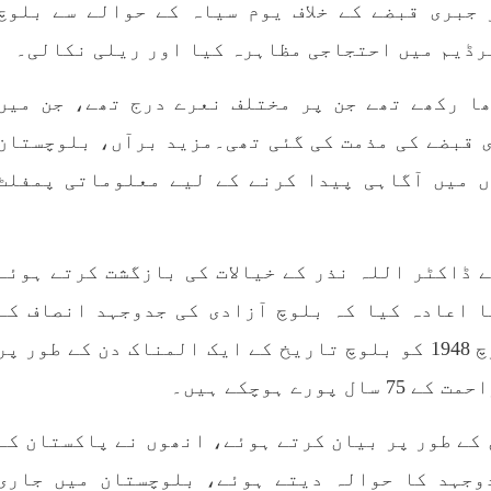
وچستان پر جبری قبضے کے خلاف یوم سیاہ کے حوالے سے بلوچ
 ہے۔ تفصیلات کے مطابق
خاندانوں کی آواز دنیا ک
انی فورسز نے بلیدہ کے
تمام اداروں تک پہنچای
رڈیم میں احتجاجی مظاہرہ کیا اور ریلی نکالی۔
 میناز ڈن سر میں چھاپہ
فیصلہ
RE
SHARE
ا رکھے تھے جن پر مختلف نعرے درج تھے، جن میں
 قبضے کی مذمت کی گئی تھی۔مزید برآں، بلوچستان
ں میں آگاہی پیدا کرنے کے لیے معلوماتی پمفلٹ
مضامین
بلوچستان
مضامی
 ڈاکٹر اللہ نذر کے خیالات کی بازگشت کرتے ہوئے
ا اعادہ کیا کہ بلوچ آزادی کی جدوجہد انصاف کے
حصول تک جاری رہے گی۔ انھوں نے 27 مارچ 1948 کو بلوچ تاریخ کے ایک المناک دن کے طور پر
1981 VI
جون 2, 2023
1790 VIEWS
جون 2, 2023
ے ہوچکے ہیں۔
وجوانوں کی سیاسی شراکت
شہید نجمہ بلوچ کو انصاف د
داری کی اہمیت اور بلوچ
کے لئے عالمی ادارے کردار
 سیاہ دن کے طور پر بیان کرتے ہوئے، انھوں نے پاکستان کے
نوجوانوں کے عدم شرکت کی
کریں پاکستانی ریاست قات
وجوہات ۔ سلیم جالب بلوچ
۔ واجہ صدیق آزاد 
دوجہد کا حوالہ دیتے ہوئے، بلوچستان میں جاری