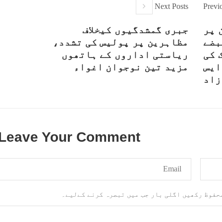
بلوچ وومن فورم
انسانی اور غیر قانونی
Next Posts
Previ
 شال: بلوچ وومن فورم کے
کابینہ، بلا مقابلہ
 پر
جبری گمشدگیوں کیخلاف
بلوچ اسٹوڈنٹس فرنٹ ب
ائزر بانک شلی ، ڈپٹی
اسٹوڈنٹس فرنٹ کے مر
بضے
مظاہرین پر پولیس کی تشدد،
ائزر بانک حنیفہ بلوچ
ترجمان نے اپنے جاری ک
 ہوئی۔ مرکزی ممبر بانک
 کی
ریاستی اداروں کے ہاتھوں
بیان میں کہا کہ سخی بخش 
، شہناز بلوچ، ہانی بلوچ
انہ بلوچ، رقیہ بلوچ
ایس
مزید تین نوجوان اغواء
بجے کے قریب گھر سے کیچ ب
SHARE
جاتے
زاد
RE
Leave Your Comment
محفوظ رکھیں اگلی بار جب میں تبصرہ کرنے کےلیے۔