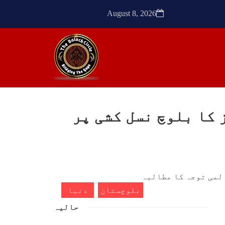
ٹیچر
ترجمان نے کہا گزشتہ دنوں
کشی
بلوچستان کے علاقے آواران میں
August 8, 2026
 کے
نجمہ بلوچ ولد دل سرد
ک کی
SHARE
SHA
 کا بلوچ نسل کشی پر
ن
مضامین
1773 VIEWS
مئی 30, 2023
- دی
جنگ کی جدلیات – مہر جان
سرکل
جنگ کی جدلیات تحریر:-مہر جان
بلوچستان
دنیا
یہاں بے اعتمادی کو خدا حافظ
فراد
کہا جاۓ اور بزدلی کو دفن کیا
حالیہ
ایشو
جاۓ ، گوہٹے مجادلہ (ٹکراؤ)
ش ہے
وحدت پیدا کرتا ہے۔ جنگ عام
 کے