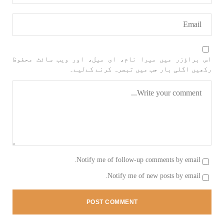
مضامین
اس براؤزر میں میرا نام، ای میل، اور ویب سائٹ محفوظ
رکھیں اگلی بار جب میں تبصرہ کرنے کےلیے۔
1984 VIEWS
جون 2, 2023
نوجوانوں کی سیاسی شراکت داری کی اہمیت اور
بلوچ نوجوانوں کے عدم شرکت کی وجوہات ۔ سلیم
جالب بلوچ
تحریر،سلیم جالب بلوچ سابق ممبر سینٹرل کمیٹی
بی ایس او۔ کسی بھی کام کو کرنے اسے صحیح طریقے
سے پائے تکیمل تک پہنچانے کے لئے توانائی،و
تجربہ کے ملاپ سے انکار ناممکن یے ۔تجربہ تربیت
Notify me of follow-up comments by email.
SHARE
Notify me of new posts by email.
بلوچستان
مضامین