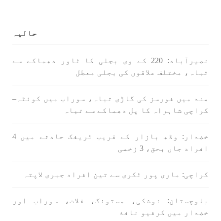
حالیہ
1792 VIEWS
جون 2, 2023
شہید نجمہ بلوچ کو انصاف دلانے کے لئے عالمی
نصیرآباد: 220 کے وی بجلی کا ٹاور دھماکے سے
ادارے کردار ادا کریں پاکستانی ریاست قاتل ہے
تباہ، مختلف علاقوں کی بجلی معطل
۔ واجہ صدیق آزاد بلوچ
پاکستان کی پنجابی ریاست کی فوجی سرپرستی میں
بلوچستان میں مظالم کے تازہ ترین دردناک
مند میں فورسز کی گاڑی تباہ، سوراب میں کوئٹہ–
واقعے سے دنیا ضرور چونک گئی ہوگی۔ ضلع آواران
کے علاقے گشکور میں ایک رضاکار خاتون ٹیچر نجمہ
کراچی شاہراہ کا پل دھماکے سے تباہ
بلوچ نے
SHARE
خضدار: وڈھ بازار کے قریب ٹریفک حادثے میں 4
افراد جاں بحق، 3 زخمی
بلوچستان
مضامین
کراچی: ماری پور ٹکری سے تین افراد جبری لاپتہ
بلوچستان: نوشکی، مستونگ، قلات، سوراب اور
خضدار میں کرفیو نافذ