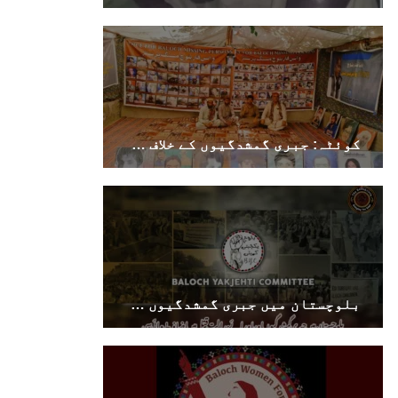
دشتیاری بنام صورت خان مری اور میر محمد علی
تالپور
SHARE
بلوچستان
کوئٹہ: جبری گمشدگیوں کے خلاف وی بی ایم پی کا احتجاجی کیمپ 6186ویں روز بھی جاری
1716 VIEWS
جون 7, 2023
بلوچستان میں خواتین کو معاشرتی مسائل کے بعد
جبری گمشدگیوں کا بھی سامنا ہے- بلوچ وومن فورم
کوئٹہ شال: بلوچ وومن فورم کے نئی کابینہ، بلا
مقابلہ آرگنائزر بانک شلی ، ڈپٹی آرگنائزر
بلوچستان میں جبری گمشدگیوں اور ماورائے عدالت قتل میں اضافہ- بی وائی سی
بانک حنیفہ بلوچ منتخب ہوئی۔ مرکزی ممبر بانک
زکیہ ، شہناز بلوچ، ہانی بلوچ ، فرزانہ بلوچ،
رقیہ بلوچ
SHARE