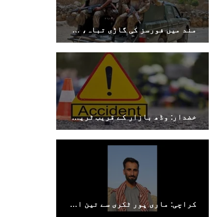
مند میں فورسز کی گاڑی تباہ، سوراب میں کوئٹہ–کراچی شاہراہ کا پل دھماکے سے تباہ
1696 VIEWS
جون 9, 2023
بلوچستان میں نوجوانوں کی ماورائے آئین
گمشدگیاں تسلسل کے ساتھ جاری ہیں۔ مرکزی
ترجمان بی ایس او
بلوچ اسٹوڈنٹس آرگنائزیشن کے مرکزی ترجمان نے
بلوچ شاعر سخی ساوڑ کی جبری گمشدگی پر تشویش کا
اظہار کرتے ہوئے کہا ہے کہ بلوچستان میں
نوجوانوں کی ماورائے آئین گمشدگیاں تسلسل کے
ساتھ جاری ہیں۔
خضدار: وڈھ بازار کے قریب ٹریفک حادثے میں 4 افراد جاں بحق، 3 زخمی
SHARE
کراچی: ماری پور ٹکری سے تین افراد جبری لاپتہ