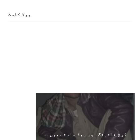
1712 VIEWS
جون 3, 2023
کہانی یہیں ختم ہوتی ہے۔ حانی بلوچ
پوڈ کاسٹ
تحریر: حانی بلوچ بلوچستان جہاں جبر مسلسل نے
ایک طرف تو بلوچ قوم کے ان سوئے ہوئے یا مطالعہ
پاکستان کے پیروکاروں کو جگایا وہیں آزادی
پسند اور باشعور بلوچ کی مضبوط مزاحمت نے
ریاست
SHARE
خبریں
1595 VIEWS
جون 3, 2023
تیسرا کونسل سیشن 17،16 اور 18 جون کو کوئٹہ میں
منعقد کیا جائے گا،بلوچ اسٹوڈنٹس ایکشن کمیٹی
بلوچ اسٹوڈنٹس ایکشن کمیٹی کے مرکزی ترجمان
نے اپنے جاری کردہ بیان میں کہا ہے کہ تنظیم کا
کیچ فائرنگ اور روڈ حادثے میں دو افراد ہلاک
تیسرا مرکزی کونسل سیشن بیاد شہید صبا