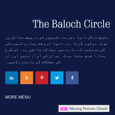
بلوچ سرکل دنیا بھر سے بلوچوں کو درپیش مسائل پر
توجہ مرکوز کرتا ہے۔ دنیا اس وقت ہماری کمیونٹی
کی جدوجہد کے بارے میں بہت کم جانتی ہے۔ اس طرح
ہمارا فرض بنتا ہے کہ ہم ان کی آواز بنیں اور ان
کی مشکلات کو سامنے رکھیں۔
MORE MENU
Missing Persons Details