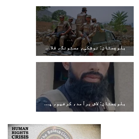
بلوچستان: نوشکی، مستونگ، قلات، سوراب اور خضدار میں کرفیو نافذ
بلوچستان: لاش برآمد، کرفیو، پولیس اہلکار ہلاک