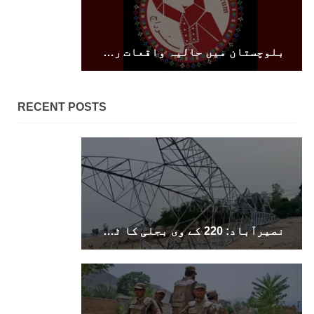
بلوچستان
بلوچستان میں حالیہ واقعات ریاستی اداروں کے نئے پالیسیز کی کھڑی ہیں جو کہ بلوچستان کو تحبربہ گاہ بنانے ک
1689 VIEWS
جون 7, 2023
RECENT POSTS
تنظیم کے سینئر کارکن سخی بخش بلوچ کو ماورائے
عدالت گرفتار کرکے لاپتہ کرنا غیر انسانی اور
غیر قانونی عمل ہے۔
بلوچ اسٹوڈنٹس فرنٹ بلوچ اسٹوڈنٹس فرنٹ کے
مرکزی ترجمان نے اپنے جاری کردہ بیان میں کہا
کہ سخی بخش (سخی ساوڑ ) بلوچ کو گزشتہ روز 6 بجے
کے قریب گھر سے کیچ بازار جاتے
SHARE
نصیرآباد: 220 کے وی بجلی کا ٹاور دھماکے سے تباہ، مختلف علاقوں کی بجلی معطل
بلوچستان