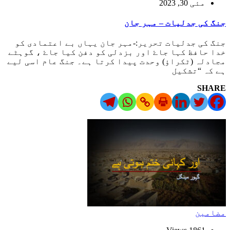
مئی 30, 2023
جنگ کی جدلیات – مہر جان
جنگ کی جدلیات تحریر:-مہر جان یہاں بے اعتمادی کو
خدا حافظ کہا جاۓ اور بزدلی کو دفن کیا جاۓ ، گوہٹے
مجادلہ (ٹکراؤ) وحدت پیدا کرتا ہے۔ جنگ عام اسی لیے
ہے کہ “تشکیل
SHARE
مضامین