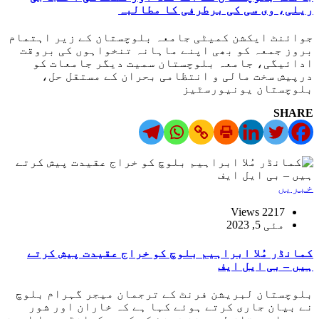
ریلی، وی سی کی برطرفی کا مطالبہ
جوائنٹ ایکشن کمیٹی جامعہ بلوچستان کے زیر اہتمام
بروز جمعہ کو بھی اپنے ماہانہ تنخواہوں کی بروقت
ادائیگی، جامعہ بلوچستان سمیت دیگر جامعات کو
درپیش سخت مالی و انتظامی بحران کے مستقل حل،
بلوچستان یونیورسٹیز
SHARE
خبریں
2217 Views
مئی 5, 2023
کمانڈر مُلا ابراہیم بلوچ کو خراج عقیدت پیش کرتے
ہیں – بی ایل ایف
بلوچستان لبریشن فرنٹ کے ترجمان میجر گہرام بلوچ
نے بیان جاری کرتے ہوئے کہا ہے کہ خاران اور شور