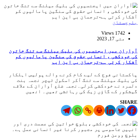
بلوچستان
1742 Views
مئی 17, 2023
آواران میں ایجنسیوں کی بلیک میلنگ سے تنگ خاتون
کی خودکشی ، انسانی حقوق کی سنگین پامالیوں کو
آشکار کرتی ہے-ترجمان بی این ایم
پاکستانی فوج کے لیے کام کرنے والے پولیس اہلکار
کی بلیک میلنگ سے تنگ آکر اسکول ٹیچر نجمہ بنت
دلسرد نے خودکشی کرلی۔نجمہ ضلع آواران کے علاقے
گیشکور کے گاؤں زیک کی رہائشی تھیں۔ انھیں
SHARE