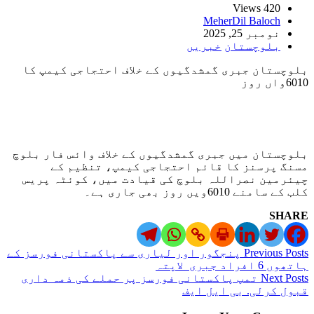
420 Views
MeherDil Baloch
نومبر 25, 2025
بلوچستان
خبریں
بلوچستان جبری گمشدگیوں کے خلاف احتجاجی کیمپ کا
6010واں روز
بلوچستان میں جبری گمشدگیوں کے خلاف وائس فار بلوچ
مسنگ پرسنز کا قائم احتجاجی کیمپ، تنظیم کے
چیئرمین نصراللہ بلوچ کی قیادت میں، کوئٹہ پریس
کلب کے سامنے 6010ویں روز بھی جاری ہے۔
SHARE
Previous Posts
پنجگور اور لیاری سے پاکستانی فورسز کے
ہاتھوں 6 افراد جبری لاپتہ
Next Posts
تمپ پاکستانی فورسز پر حملے کی ذمہ داری
قبول کرلی. بی ایل ایف