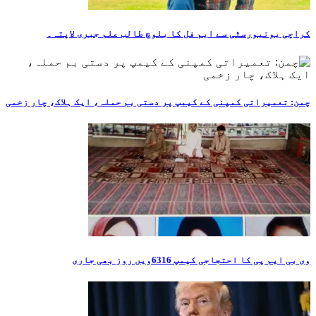
کراچی یونیورسٹی سے ایم فل کا بلوچ طالب علم جبری لاپتہ۔
چمن: تعمیراتی کمپنی کے کیمپ پر دستی بم حملہ، ایک ہلاک، چار زخمی
وی بی ایم پی کا احتجاجی کیمپ 6316ویں روز بھی جاری