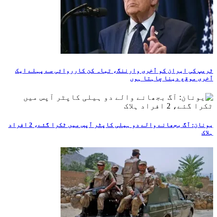
ٹرمپ کی ایران کو آخری وارننگ، تباہ کن کارروائی سے پہلے ایک
آخری موقع دینا چاہتا ہوں
یونان: آگ بجھانے والے دو ہیلی کاپٹر آپس میں ٹکرا گئے، 2 افراد
ہلاک