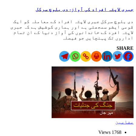
جبری لاپتہ افراد کی آواز- دی بلوچ سرکل
دی بلوچ سرکل جبری لاپتہ افراد کے معاملہ کو ایک
قومی ایشو سمجھتی ہے اور ہماری کوشیش ہے کہ جبری
لاپتہ افرد کے خاندانوں کی آواز دنیا کے ان تمام
اداروں تک پہنچایں جو فیصلہ
SHARE
مضامین
1768 Views