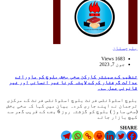
بلوچستان
1683 Views
جون 7, 2023
تنظیم کے سینئر کارکن سخی بخش بلوچ کو ماورائے
عدالت گرفتار کرکے لاپتہ کرنا غیر انسانی اور غیر
قانونی عمل ہے۔
بلوچ اسٹوڈنٹس فرنٹ بلوچ اسٹوڈنٹس فرنٹ کے مرکزی
ترجمان نے اپنے جاری کردہ بیان میں کہا کہ سخی بخش
(سخی ساوڑ ) بلوچ کو گزشتہ روز 6 بجے کے قریب گھر سے
کیچ بازار جاتے
SHARE