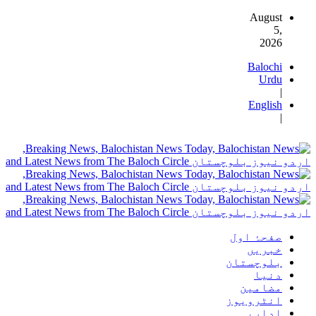
August
5,
2026
Balochi
Urdu
|
English
|
صفحۂ اول
خبریں
بلوچستان
دنیا
مضامین
انٹرویوز
اداریہ