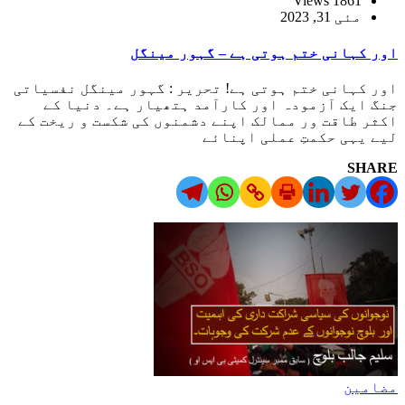
1861 Views
مئی 31, 2023
اور کہانی ختم ہوتی ہے – گہور مینگل
اور کہانی ختم ہوتی ہے! تحریر : گہور مینگل نفسیاتی
جنگ ایک آزمودہ اور کارآمد ہتھیار ہے۔ دنیا کے
اکثر طاقت ور ممالک اپنے دشمنوں کی شکست و ریخت کے
لیے یہی حکمتِ عملی اپنائے
SHARE
مضامین