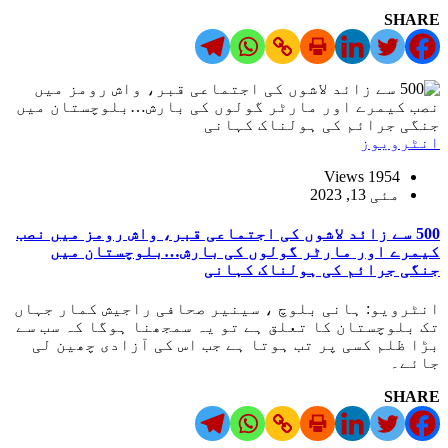
SHARE
انٹرویوز
1954 Views
مئی 13, 2023
500 سے زائد لاشوں کی اجتماعی قبر، واش رومز میں نصب
کیمرے اور مارٹر گولوں کی بارش…بلوچستان میں
جنگی جرائم کی ہولناک کہانی
انٹرویو: ہانی بلوچ ، سینیر صحافی راجیش کمار جہاں
تک بلوچستان کا تعلق ہے تو یہ سمجھنا ہوگا کہ سب سے
بڑا ظلم کسی پر تب ہوتا ہے جب اس کی آزادی چھین لی
جائے۔
SHARE