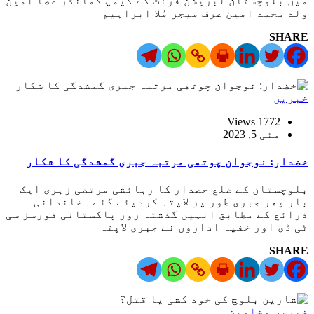
میں بلوچستان لبریشن فرنٹ کے کیمپ کمانڈر عصا امین
ولد محمد امین عرف میجر مُلا ابراہیم
SHARE
خبریں
1772 Views
مئی 5, 2023
خضدار: نوجوان چوتھی مرتبہ جبری گمشدگی کا شکار
بلوچستان کے ضلع خضدار کا رہائشی مرتضی زہری ایک
بار پھر جبری طور پر لاپتہ کردیئے گئے۔ خاندانی
ذرائع کے مطابق انہیں گذشتہ روز پاکستانی فورسز سی
ٹی ڈی اور خفیہ اداروں نے جبری لاپتہ
SHARE
خبریں
مضامین