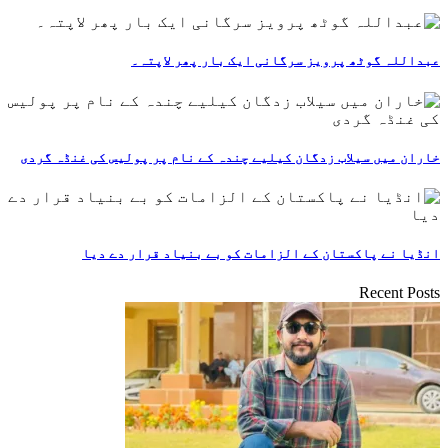
عبداللہ گوٹھ پرویز سرگانی ایک بار پھر لاپتہ۔
خاران میں سیلاب زدگان کیلیے چندہ کے نام پر پولیس کی غنڈہ گردی
انڈیا نے پاکستان کے الزامات کو بے بنیاد قرار دے دیا
Recent Posts