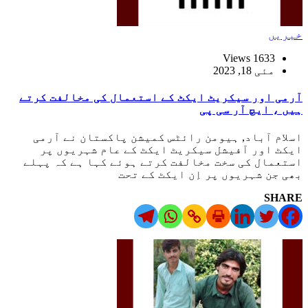
خبریں
1633 Views
مئی 18, 2023
آرمی اور سیکریٹ ایکٹ کے استعمال کی مخالفت کرتے
ہیں ، ایچ آر سی پی
اسلام آباد, ہیومن رائٹس کمیشن پاکستان نے آرمی
ایکٹ اور آفیشل سیکریٹ ایکٹ کے عام شہریوں پر
استعمال کی سخت مخالفت کرتے ہوئے کہا ہے کہ پہلے
بھی جن شہریوں پر اِن ایکٹ کے تحت
SHARE