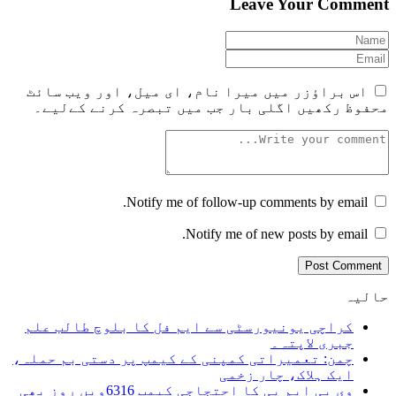
Leave Your Comment
اس براؤزر میں میرا نام، ای میل، اور ویب سائٹ
محفوظ رکھیں اگلی بار جب میں تبصرہ کرنے کےلیے۔
Notify me of follow-up comments by email.
Notify me of new posts by email.
حالیہ
کراچی یونیورسٹی سے ایم فل کا بلوچ طالب علم
جبری لاپتہ۔
چمن: تعمیراتی کمپنی کے کیمپ پر دستی بم حملہ،
ایک ہلاک، چار زخمی
وی بی ایم پی کا احتجاجی کیمپ 6316ویں روز بھی