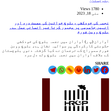
بلوچستان
1780 Views
مئی 18, 2023
نجمہ کی خودکشی ،بلوچ خواتین کی عصمت دری اور
انہیں جاسوسی پر مجبور کرنا غیر انسانی عمل ہے۔
بلوچ وومن فورم
آواران (پ ر) آواران میں نجمہ بلوچ کی خودکشی
حکومتی کارکردگی پر سوالیہ نشان ہے، بلوچ وومن
فورم سموراج کے ترجمان نے کہا گزشتہ دنوں بلوچستان
کے علاقے آواران میں نجمہ بلوچ ولد دل سرد
SHARE