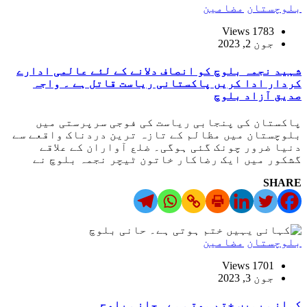
بلوچستان
مضامین
1783 Views
جون 2, 2023
شہید نجمہ بلوچ کو انصاف دلانے کے لئے عالمی ادارے
کردار ادا کریں پاکستانی ریاست قاتل ہے ۔ واجہ
صدیق آزاد بلوچ
پاکستان کی پنجابی ریاست کی فوجی سرپرستی میں
بلوچستان میں مظالم کے تازہ ترین دردناک واقعے سے
دنیا ضرور چونک گئی ہوگی۔ ضلع آواران کے علاقے
گشکور میں ایک رضاکار خاتون ٹیچر نجمہ بلوچ نے
SHARE
بلوچستان
مضامین
1701 Views
جون 3, 2023
کہانی یہیں ختم ہوتی ہے۔ حانی بلوچ