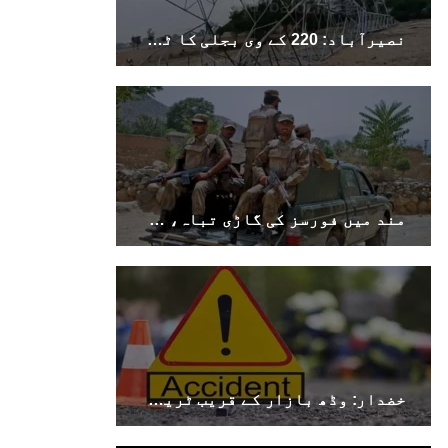
بلوچستان
نصیرآباد: 220 کے وی بجلی کا ٹاور دھماکے سے تباہ، مختلف علاقوں کی بجلی معطل
1696 VIEWS
جون 9, 2023
بلوچستان میں نوجوانوں کی ماورائے آئین
گمشدگیاں تسلسل کے ساتھ جاری ہیں۔ مرکزی
ترجمان بی ایس او
مند میں فورسز کی گاڑی تباہ، سوراب میں کوئٹہ–کراچی شاہراہ کا پل دھماکے سے تباہ
بلوچ اسٹوڈنٹس آرگنائزیشن کے مرکزی ترجمان نے
بلوچ شاعر سخی ساوڑ کی جبری گمشدگی پر تشویش کا
اظہار کرتے ہوئے کہا ہے کہ بلوچستان میں
نوجوانوں کی ماورائے آئین گمشدگیاں تسلسل کے
ساتھ جاری ہیں۔
SHARE
خضدار: وڈھ بازار کے قریب ٹریفک حادثے میں 4 افراد جاں بحق، 3 زخمی