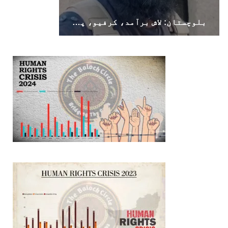
بلوچستان: لاش برآمد، کرفیو، پولیس اہلکار ہلاک