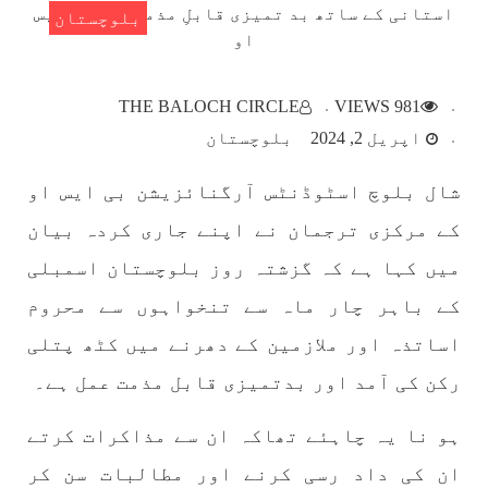
بلوچستان
بلوچستان
THE BALOCH CIRCLE
981 VIEWS
اپریل 2, 2024
بلوچستان
شال بلوچ اسٹوڈنٹس آرگنائزیشن بی ایس او
1786 VIEWS
مئی 22, 2023
جبری لاپتہ افراد کی آواز- دی بلوچ سرکل
کے مرکزی ترجمان نے اپنے جاری کردہ بیان
دی بلوچ سرکل جبری لاپتہ افراد کے معاملہ کو ایک
قومی ایشو سمجھتی ہے اور ہماری کوشیش ہے کہ
میں کہا ہے کہ گزشتہ روز بلوچستان اسمبلی
جبری لاپتہ افرد کے خاندانوں کی آواز دنیا کے ان
تمام اداروں تک پہنچایں جو فیصلہ
کے باہر چار ماہ سے تنخواہوں سے محروم
SHARE
اساتذہ اور ملازمین کے دھرنے میں کٹھ پتلی
رکن کی آمد اور بدتمیزی قابل مذمت عمل ہے۔
مضامین
ہو نا یہ چاہئے تھاکہ ان سے مذاکرات کرتے
ان کی داد رسی کرنے اور مطالبات سن کر