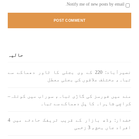
Notify me of new posts by email.
1712 VIEWS
جون 3, 2023
کہانی یہیں ختم ہوتی ہے۔ حانی بلوچ
تحریر: حانی بلوچ بلوچستان جہاں جبر مسلسل نے
ایک طرف تو بلوچ قوم کے ان سوئے ہوئے یا مطالعہ
پاکستان کے پیروکاروں کو جگایا وہیں آزادی
پسند اور باشعور بلوچ کی مضبوط مزاحمت نے
حالیہ
ریاست
SHARE
نصیرآباد: 220 کے وی بجلی کا ٹاور دھماکے سے
تباہ، مختلف علاقوں کی بجلی معطل
خبریں
مند میں فورسز کی گاڑی تباہ، سوراب میں کوئٹہ–
کراچی شاہراہ کا پل دھماکے سے تباہ
خضدار: وڈھ بازار کے قریب ٹریفک حادثے میں 4
1594 VIEWS
جون 3, 2023
افراد جاں بحق، 3 زخمی
تیسرا کونسل سیشن 17،16 اور 18 جون کو کوئٹہ میں