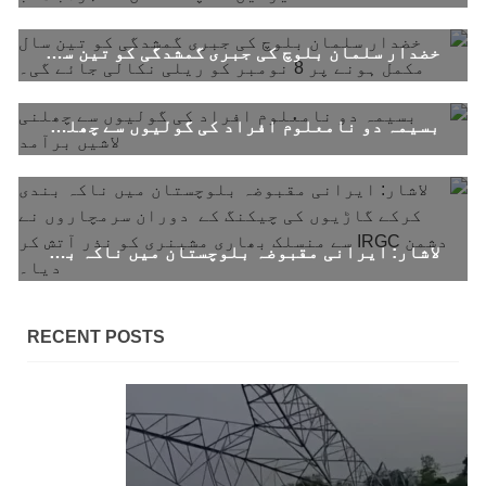
SHARE
خضدار سلمان بلوچ کی جبری گمشدگی کو تین سال مکمل ہونے پر 8 نومبر کو ریلی نکالی جائے گی۔
بلوچستان
بسیمہ دو نامعلوم افراد کی گولیوں سے چھلنی لاشیں برآمد
1689 VIEWS
جون 7, 2023
لاشار: ایرانی مقبوضہ بلوچستان میں ناکہ بندی کرکے گاڑیوں کی چیکنگ کے دوران سرمچاروں نے دشمن IRGC سے منسلک بھاری مشینری کو نذر آتش کر دیا۔
تنظیم کے سینئر کارکن سخی بخش بلوچ کو ماورائے
عدالت گرفتار کرکے لاپتہ کرنا غیر انسانی اور
غیر قانونی عمل ہے۔
RECENT POSTS
بلوچ اسٹوڈنٹس فرنٹ بلوچ اسٹوڈنٹس فرنٹ کے
مرکزی ترجمان نے اپنے جاری کردہ بیان میں کہا
کہ سخی بخش (سخی ساوڑ ) بلوچ کو گزشتہ روز 6 بجے
کے قریب گھر سے کیچ بازار جاتے
SHARE