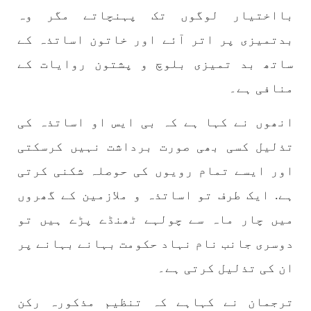
بااختیار لوگوں تک پہنچاتے مگر وہ
1775 VIEWS
مئی 30, 2023
بدتمیزی پر اتر آئے اور خاتون اساتذہ کے
جنگ کی جدلیات – مہر جان
ساتھ بد تمیزی بلوچ و پشتون روایات کے
جنگ کی جدلیات تحریر:-مہر جان یہاں بے اعتمادی
کو خدا حافظ کہا جاۓ اور بزدلی کو دفن کیا جاۓ ،
گوہٹے مجادلہ (ٹکراؤ) وحدت پیدا کرتا ہے۔ جنگ
منافی ہے۔
عام اسی لیے ہے کہ “تشکیل
SHARE
انھوں نے کہا ہے کہ بی ایس او اساتذہ کی
تذلیل کسی بھی صورت برداشت نہیں کرسکتی
اور ایسے تمام رویوں کی حوصلہ شکنی کرتی
مضامین
ہے. ایک طرف تو اساتذہ و ملازمین کے گھروں
میں چار ماہ سے چولہے ٹھنڈے پڑے ہیں تو
دوسری جانب نام نہاد حکومت بہانے بہانے پر
1871 VIEWS
مئی 31, 2023
اور کہانی ختم ہوتی ہے – گہور مینگل
ان کی تذلیل کرتی ہے۔
اور کہانی ختم ہوتی ہے! تحریر : گہور مینگل
نفسیاتی جنگ ایک آزمودہ اور کارآمد ہتھیار
ترجمان نے کہاہے کہ تنظیم مذکورہ رکن
ہے۔ دنیا کے اکثر طاقت ور ممالک اپنے دشمنوں کی