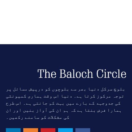
بلوچ سرکل دنیا بھر سے بلوچوں کو درپیش مسائل پر
توجہ مرکوز کرتا ہے۔ دنیا اس وقت ہماری کمیونٹی
کی جدوجہد کے بارے میں بہت کم جانتی ہے۔ اس طرح
ہمارا فرض بنتا ہے کہ ہم ان کی آواز بنیں اور ان
کی مشکلات کو سامنے رکھیں۔