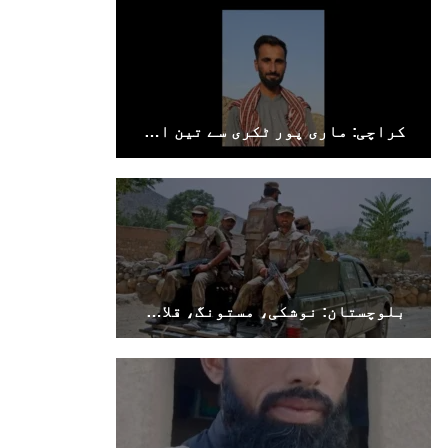
کراچی: ماری پور ٹکری سے تین افراد جبری لاپتہ
بلوچستان: نوشکی، مستونگ، قلات، سوراب اور خضدار میں کرفیو نافذ