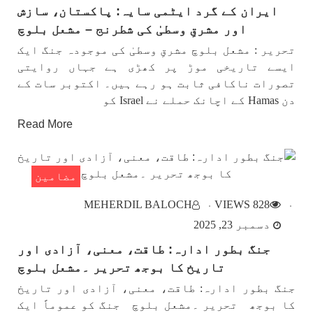
ایران کے گرد ایٹمی سایہ: پاکستان، سازش
‏بلوچستان کے تیزی سے بدلتے حالات- عاصم جان
اور مشرقِ وسطیٰ کی شطرنج – مشعل بلوچ
تحریر : عاصم جان ۲۷ اگست، ۲۰۲۴ بلوچستان میں
حالات بہت تیزی سے بدل رہے ہیں۔ ۱- پہلے ۶ دسمبر
تحریر : مشعل بلوچ مشرقِ وسطیٰ کی موجودہ جنگ ایک
۲۰۲۳ سے بلوچ یکجہتی کمیٹی نے اسلام آباد لانگ
مارچ اور پھر وہاں دھرنا دے
ایسے تاریخی موڑ پر کھڑی ہے جہاں روایتی
تصورات ناکافی ثابت ہو رہے ہیں۔ اکتوبر سات کے
دن Hamas کے اچانک حملے نے Israel کو
Read More
مضامین
MEHERDIL BALOCH
828 VIEWS
دسمبر 23, 2025
جنگ بطور ادارہ: طاقت، معنی، آزادی اور
تاریخ کا بوجھ تحریر ۔مشعل بلوچ
جنگ بطور ادارہ: طاقت، معنی، آزادی اور تاریخ
کا بوجھ تحریر ۔مشعل بلوچ جنگ کو عموماً ایک