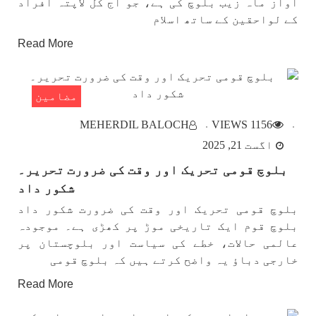
آواز ماہ زیب بلوچ کی ہے، جو آج کل لاپتہ افراد
کے لواحقین کے ساتھ اسلام
Read More
مضامین
MEHERDIL BALOCH
1156 VIEWS
اگست 21, 2025
بلوچ قومی تحریک اور وقت کی ضرورت تحریر۔
شکور داد
بلوچ قومی تحریک اور وقت کی ضرورت شکور داد
بلوچ قوم ایک تاریخی موڑ پر کھڑی ہے۔ موجودہ
عالمی حالات، خطے کی سیاست اور بلوچستان پر
خارجی دباؤ یہ واضح کرتے ہیں کہ بلوچ قومی
Read More