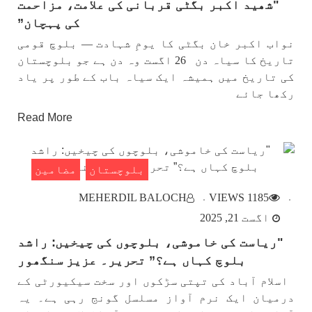
"شھید اکبر بگٹی قربانی کی علامت، مزاحمت
کی پہچان”
نواب اکبر خان بگٹی کا یومِ شہادت — بلوچ قومی
تاریخ کا سیاہ دن 26 اگست وہ دن ہے جو بلوچستان
کی تاریخ میں ہمیشہ ایک سیاہ باب کے طور پر یاد
رکھا جائے
Read More
بلوچستان
مضامین
MEHERDIL BALOCH
1185 VIEWS
اگست 21, 2025
"ریاست کی خاموشی، بلوچوں کی چیخیں: راشد
بلوچ کہاں ہے؟” تحریر۔ عزیز سنگھور
اسلام آباد کی تپتی سڑکوں اور سخت سیکیورٹی کے
درمیان ایک نرم آواز مسلسل گونج رہی ہے۔ یہ