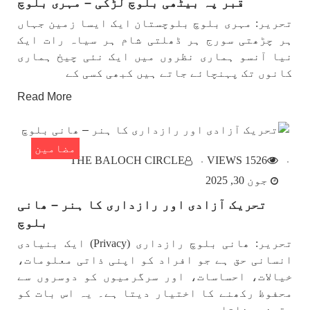
قبر پہ بیٹھی بلوچ لڑکی – مہری بلوچ
تحریر: مہری بلوچ بلوچستان ایک ایسا زمین جہاں
ہر چڑھتی سورج ہر ڈھلتی شام ہر سیاہ رات ایک
نیا آنسو ہماری نظروں میں ایک نئی چیخ ہماری
کانوں تک پہنچائے جاتے ہیں کبھی کسی کے
Read More
مضامین
THE BALOCH CIRCLE
1526 VIEWS
جون 30, 2025
تحریک آزادی اور رازداری کا ہنر – ھانی
بلوچ
تحریر: ھانی بلوچ رازداری (Privacy) ایک بنیادی
انسانی حق ہے جو افراد کو اپنی ذاتی معلومات،
خیالات، احساسات، اور سرگرمیوں کو دوسروں سے
محفوظ رکھنے کا اختیار دیتا ہے۔ یہ اس بات کو
یقینی بناتا