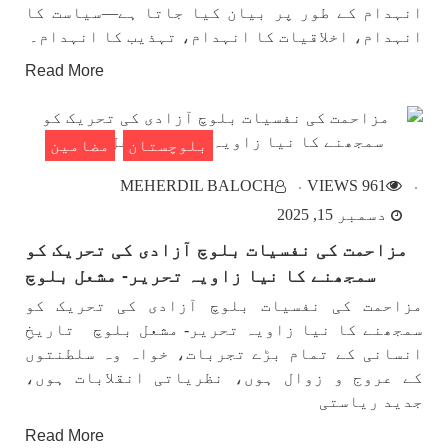
انہدام کے طور پر بیان کیا جاتا ہے—سیاست کا
انہدام، اخلاقیات کا انہدام، تہذیب کا انہدام۔
Read More
بلوچستان
مضامین
MEHERDIL BALOCH
961 VIEWS
دسمبر 15, 2025
مزاحمت کی نفسیات بلوچ آزادی کی تحریک کو
سمجھنے کا نیا زاویہ تحریر- مشعل بلوچ
مزاحمت کی نفسیات بلوچ آزادی کی تحریک کو
سمجھنے کا نیا زاویہ تحریر- مشعل بلوچ تاریخِ
انسانی کے تمام بڑے تجربات، خواہ وہ سلطنتوں
کے عروج و زوال ہوں، نظریاتی انقلابات ہوں،
جدید ریاستی
Read More