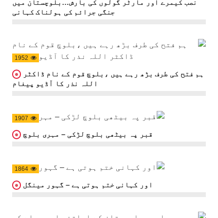
نصب کیمرے اور مارٹر گولوں کی بارش…بلوچستان میں
جنگی جرائم کی ہولناک کہانی
1952
ہم فتح کی طرف بڑھ رہے ہیں ،بلوچ قوم کے نام ڈاکٹر
اللہ نذر کا آڈیو پیغام
1907
قبر پہ بیٹھی بلوچ لڑکی – مہری بلوچ
1864
اور کہانی ختم ہوتی ہے – گہور مینگل