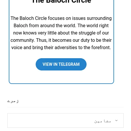
زمرے
زمرے