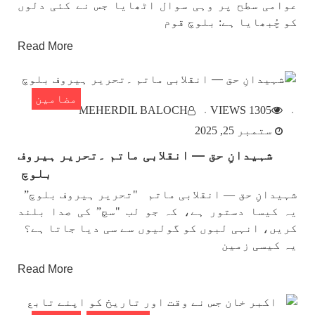
عوامی سطح پر وہی سوال اٹھایا جس نے کئی دلوں
کو چُبھایا ہے: بلوچ قوم
Read More
مضامین
MEHERDIL BALOCH
1305 VIEWS
ستمبر 25, 2025
‏شہیدانِ حق — انقلابی ماتم ۔تحریر ہیروف
بلوچ
‏شہیدانِ حق — انقلابی ماتم "تحریر ہیروف بلوچ”
یہ کیسا دستور ہے، کہ جو لب "سچ” کی صدا بلند
کریں، انہی لبوں کو گولیوں سے سی دیا جاتا ہے؟
یہ کیسی زمین
Read More