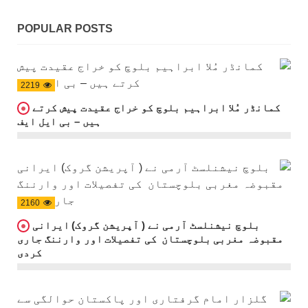
POPULAR POSTS
2219
کمانڈر مُلا ابراہیم بلوچ کو خراج عقیدت پیش کرتے
ہیں – بی ایل ایف
2160
بلوچ نیشنلسٹ آرمی نے ( آپریشن گروک) ایرانی
مقبوضہ مغربی بلوچستان کی تفصیلات اور وارننگ جاری
کردی