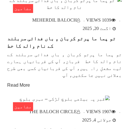
مضامین
MEHERDIL BALOCH
1039 VIEWS
اگست 20, 2025
تو پما ما پرتو کربان ءِ باں فدائی سربلند
کے نام والد کا خط
تو پما ما پرتو کربان ءِ باں فدائی سربلند کے
نام والد کا خط قربان، آپ کی قربانیاں ہمارے
لیے مشعلِ راہ ہیں، آپ کی قربانیاں کسی بھی طرح
بھلائی نہیں جا سکتیں، آپ
Read More
مضامین
THE BALOCH CIRCLE
1907 VIEWS
جولائی 4, 2025