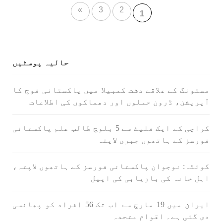
»
3
2
1
حالیہ پوسٹیں
مستونگ کے علاقے دشت کمبیلا میں پاکستانی فوج کا
آپریشن، ڈرون حملوں اور دھماکوں کی اطلاعات
کراچی کے ایک فلیٹ سے 5 بلوچ طالب علم پاکستانی
فورسز کے ہاتھوں جبری لاپتہ
کوئٹہ: نوجوان پاکستانی فورسز کے ہاتھوں لاپتہ،
اہل خانہ کی بازیابی کی اپیل
ایران میں 19 مارچ سے اب تک 56 افراد کو پھانسی
دی گئی ہے۔ اقوام متحدہ