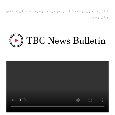
شاہرگ میں پاکستانی فوجی جارحیت سے ایک شخص
جاں بحق۔