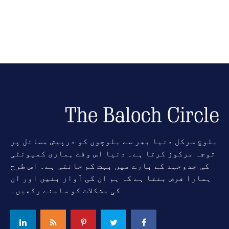
بلوچ سرکل دنیا بھر سے بلوچوں کو درپیش مسائل پر
توجہ مرکوز کرتا ہے۔ دنیا اس وقت ہماری کمیونٹی
کی جدوجہد کے بارے میں بہت کم جانتی ہے۔ اس طرح
ہمارا فرض بنتا ہے کہ ہم ان کی آواز بنیں اور ان
کی مشکلات کو سامنے رکھیں۔