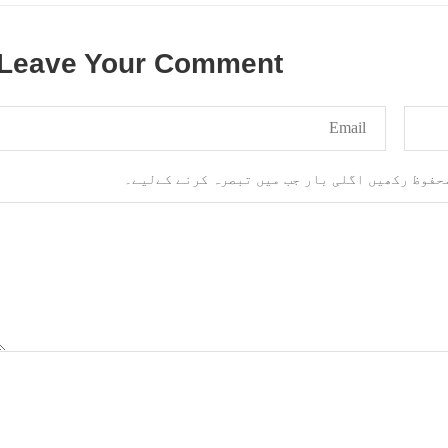
Leave Your Comment
محفوظ رکھیں اگلی بار جب میں تبصرہ کرنے کےلیے۔