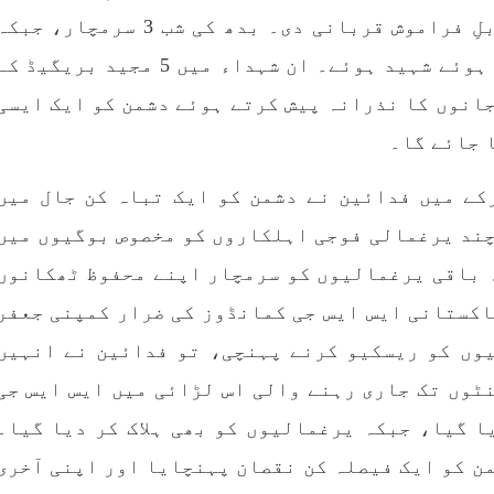
،سلیم جالب بلوچ سابق
پاکستان کی پنجابی ریاس
کرتی ہے، جنہوں نے دشمن کے خلاف ناقابلِ فراموش قربانی دی۔ بدھ کی شب 3 سرمچار، جب
سینٹرل کمیٹی بی ایس او۔
فوجی سرپرستی میں بلوچ
ھی کام کو کرنے اسے صحیح
میں مظالم کے تازہ ت
ے سے پائے تکیمل تک
دردناک واقعے سے دنیا 
گزشتہ شب 4 مزید سرمچار دشمن سے لڑتے ہوئے شہید ہوئے۔ ان شہداء میں 5 مجید بریگیڈ 
انے کے لئے توانائی،و
چونک گئی ہوگی۔ ضلع آوارا
 کے ملاپ سے انکار ناممکن
علاقے گشکور میں ایک رض
انوں کا نذرانہ پیش کرتے ہوئے دشمن کو ایک ایسی
جربہ تربیت
خاتون ٹیچر نجمہ بلوچ نے
RE
SHARE
 جائے گا۔
کے میں فدائین نے دشمن کو ایک تباہ کن جال میں
چند یرغمالی فوجی اہلکاروں کو مخصوص بوگیوں میں
 باقی یرغمالیوں کو سرمچار اپنے محفوظ ٹھکانوں
بلوچستان
بلوچستا
اکستانی ایس ایس جی کمانڈوز کی ضرار کمپنی جعفر
وں کو ریسکیو کرنے پہنچی، تو فدائین نے انہیں
ٹوں تک جاری رہنے والی اس لڑائی میں ایس ایس جی
1715 VI
جون 7, 2023
1688 VIEWS
جون 7, 2023
بلوچستان میں خواتین کو
تنظیم کے سینئر کارکن سخی
 گیا، جبکہ یرغمالیوں کو بھی ہلاک کر دیا گیا۔
اشرتی مسائل کے بعد جبری
بلوچ کو ماورائے ع
ن کو ایک فیصلہ کن نقصان پہنچایا اور اپنی آخری
شدگیوں کا بھی سامنا ہے-
گرفتار کرکے لاپتہ کرنا