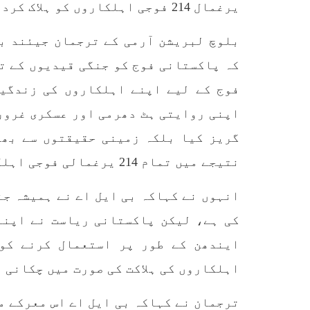
یرغمال 214 فوجی اہلکاروں کو ہلاک کردیا گیا، جنگ تاحال جاری ہے – بی ایل اے
آفیشل سیکریٹ ایکٹ کے عام
کردیا
شہریوں پر استعمال کی سخت
پاکست
مخالفت کرتے ہوئے کہا ہے کہ
علاقے
پہلے بھی جن شہریوں پر اِن
بلوچ لبریشن آرمی کے ترجمان جیئند بل
ایکٹ کے تحت
SHARE
فوج کے لیے اپنے اہلکاروں کی زندگی
اپنی روایتی ہٹ دھرمی اور عسکری غرور
گریز کیا بلکہ زمینی حقیقتوں سے بھی
نتیجے میں تمام 214 یرغمالی فوجی اہلکاروں کو ہلاک کر دیا گیا ہے۔
مضامین
انہوں نے کہاکہ بی ایل اے نے ہمیشہ ج
کی ہے، لیکن پاکستانی ریاست نے اپنے
1870 VIEWS
مئی 31, 2023
EWS
اور کہانی ختم ہوتی ہے – گہور
ن
مینگل
اہلکاروں کی ہلاکت کی صورت میں چکانی 
اور کہانی ختم ہوتی ہے! تحریر
: گہور مینگل نفسیاتی جنگ ایک
آزمودہ اور کارآمد ہتھیار
ہے۔ دنیا کے اکثر طاقت ور