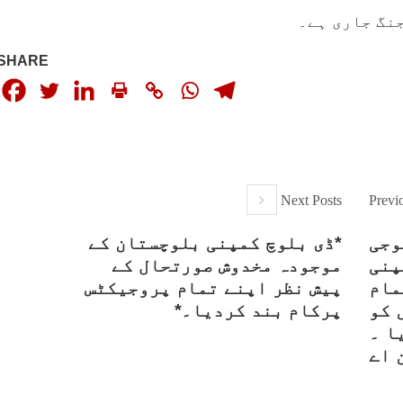
نگ جاری ہے۔
SHARE
Next Posts
Previ
وجی
*ڈی بلوچ کمپنی بلوچستان کے
پنی
موجودہ مخدوش صورتحال کے
مام
پیش نظر اپنے تمام پروجیکٹس
 کو
پرکام بند کردیا۔*
ا ۔
 اے