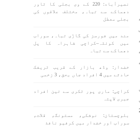
اسی لیے ہے کہ “تشکیل
نصیرآباد: 220 کے وی بجلی کا ٹاور
ے ان
SHARE
ں جو
دھماکے سے تباہ، مختلف علاقوں کی
بجلی معطل
SHA
ض
مند میں فورسز کی گاڑی تباہ، سوراب
میں کوئٹہ–کراچی شاہراہ کا پل
دھماکے سے تباہ
خضدار: وڈھ بازار کے قریب ٹریفک
ن
بلوچستان
مضامین
حادثے میں 4 افراد جاں بحق، 3 زخمی
کراچی: ماری پور ٹکری سے تین افراد
جبری لاپتہ
1709 VIEWS
جون 3, 2023
دشمن کو 214
لانے
کہانی یہیں ختم ہوتی ہے۔ حانی
بلوچستان: نوشکی، مستونگ، قلات،
 ادا
بلوچ
سوراب اور خضدار میں کرفیو نافذ
ل ہے
تحریر: حانی بلوچ بلوچستان
جہاں جبر مسلسل نے ایک طرف تو
بلوچ
بلوچ قوم کے ان سوئے ہوئے یا
ش
مطالعہ پاکستان کے