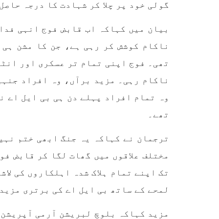
گولی خود پر چلا کر شہادت کا درجہ حاصل
کمیٹی
بلوچ اسٹوڈنٹس ایکشن کمیٹی
کوئٹہ
کے مرکزی ترجمان نے اپنے جاری
نئی 
بیان میں کہاکہ اب قابض فوج انہی فدائ
کردہ بیان میں کہا ہے کہ
آرگن
تنظیم کا تیسرا مرکزی کونسل
آرگن
ناکام کوشش کر رہی ہے، جن کا مشن ہی 
سیشن بیاد شہید صبا دشتیاری
منتخب
بنام صورت خان مری اور میر
زکیہ 
تھی۔ فوج اپنی تمام تر عسکری اور انٹ
محمد علی تالپور
، فرز
SHARE
ناکام رہی۔ مزید برآں، وہ افراد جنہی
وہ تمام افراد پہلے دن ہی بی ایل اے ن
تھے۔
ترجمان نے کہاکہ یہ جنگ ابھی ختم نہی
مختلف علاقوں میں گھات لگا کر قابض فو
تک اپنے تمام ہلاک شدہ اہلکاروں کی لا
لمحے کے ساتھ بی ایل اے کی برتری مزید
مزید کہاکہ بلوچ لبریشن آرمی آپریشن د