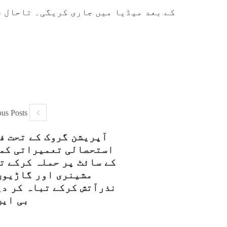
کے بعد میڈیا میں جاری کریگی۔ تاحال ج
ous Posts
آپریشن گروک کے تحت ف
استحصالی تعمیراتی کم
کے سائٹ پر حملہ کرکے ت
مشینری اور گاڑیوں
نذرآتش کرکے تباہ کر دی
بی این