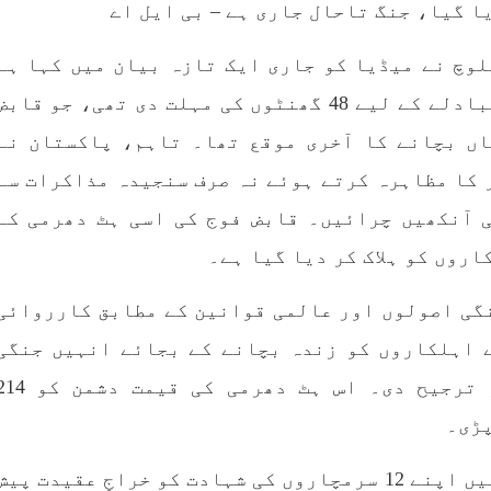
 ہے۔ تفصیلات کے مطابق
خاندانوں کی آواز دنیا ک
انی فورسز نے بلیدہ کے
تمام اداروں تک پہنچای
 میناز ڈن سر میں چھاپہ
فیصلہ
وچ نے میڈیا کو جاری ایک تازہ بیان میں کہا ہے
RE
SHARE
کہ پاکستانی فوج کو جنگی قیدیوں کے تبادلے کے لیے 48 گھنٹوں کی مہلت دی تھی، جو قاب
اں بچانے کا آخری موقع تھا۔ تاہم، پاکستان نے
 کا مظاہرہ کرتے ہوئے نہ صرف سنجیدہ مذاکرات سے
 آنکھیں چرائیں۔ قابض فوج کی اسی ہٹ دھرمی کے
مضامین
بلوچستان
مضامی
نگی اصولوں اور عالمی قوانین کے مطابق کارروائی
 اہلکاروں کو زندہ بچانے کے بجائے انہیں جنگی
1981 VI
جون 2, 2023
1791 VIEWS
جون 2, 2023
ایندھن کے طور پر استعمال کرنے کو ترجیح دی۔ اس ہٹ دھرمی کی قیمت 
وجوانوں کی سیاسی شراکت
شہید نجمہ بلوچ کو انصاف د
داری کی اہمیت اور بلوچ
کے لئے عالمی ادارے کردار
پڑی۔
نوجوانوں کے عدم شرکت کی
کریں پاکستانی ریاست قات
وجوہات ۔ سلیم جالب بلوچ
۔ واجہ صدیق آزاد 
ترجمان نے کہاکہ بی ایل اے اس معرکے میں اپنے 12 سرمچاروں کی شہادت کو خراجِ عقیدت پی