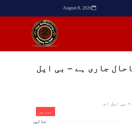
ٹیچر
ترجمان نے کہا گزشتہ دنوں
کشی
بلوچستان کے علاقے آواران میں
August 8, 2026
 کے
نجمہ بلوچ ولد دل سرد
ک کی
SHARE
SHA
گ تاحال جاری ہے – بی ایل
ن
مضامین
1773 VIEWS
مئی 30, 2023
- دی
جنگ کی جدلیات – مہر جان
سرکل
جنگ کی جدلیات تحریر:-مہر جان
خبریں
یہاں بے اعتمادی کو خدا حافظ
فراد
کہا جاۓ اور بزدلی کو دفن کیا
حالیہ
ایشو
جاۓ ، گوہٹے مجادلہ (ٹکراؤ)
ش ہے
وحدت پیدا کرتا ہے۔ جنگ عام
 کے