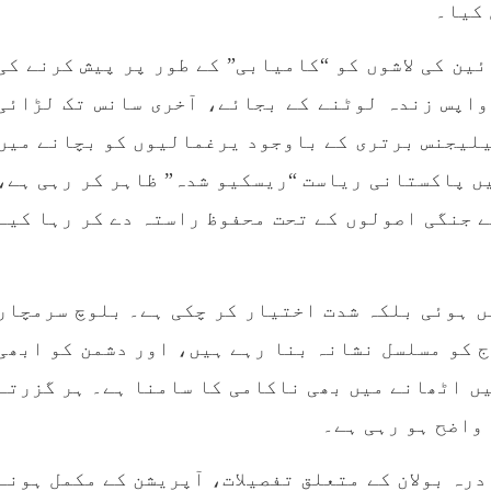
 کیا۔
بلوچ وومن فورم
انسانی اور غیر قانونی
 شال: بلوچ وومن فورم کے
کابینہ، بلا مقابلہ
ین کی لاشوں کو “کامیابی” کے طور پر پیش کرنے کی
بلوچ اسٹوڈنٹس فرنٹ ب
ائزر بانک شلی ، ڈپٹی
اسٹوڈنٹس فرنٹ کے مر
ائزر بانک حنیفہ بلوچ
واپس زندہ لوٹنے کے بجائے، آخری سانس تک لڑائی
ترجمان نے اپنے جاری ک
 ہوئی۔ مرکزی ممبر بانک
بیان میں کہا کہ سخی بخش 
، شہناز بلوچ، ہانی بلوچ
یلیجنس برتری کے باوجود یرغمالیوں کو بچانے میں
انہ بلوچ، رقیہ بلوچ
بجے کے قریب گھر سے کیچ ب
SHARE
جاتے
ں پاکستانی ریاست “ریسکیو شدہ” ظاہر کر رہی ہے،
RE
ے جنگی اصولوں کے تحت محفوظ راستہ دے کر رہا کیے
ں ہوئی بلکہ شدت اختیار کر چکی ہے۔ بلوچ سرمچار
ج کو مسلسل نشانہ بنا رہے ہیں، اور دشمن کو ابھی
شیں اٹھانے میں بھی ناکامی کا سامنا ہے۔ ہر گزرتے
 واضح ہو رہی ہے۔
رہ بولان کے متعلق تفصیلات، آپریشن کے مکمل ہونے