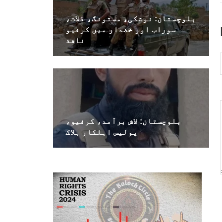
بلوچستان: نوشکی، مستونگ، قلات،
سوراب اور خضدار میں کرفیو
نافذ
بلوچستان: لاش برآمد، کرفیو،
پولیس اہلکار ہلاک