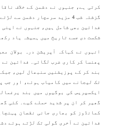
تحریر
ممالک اپنے دشمنوں کی شکست و
ممبر 
ریخت کے لیے یہی حکمتِ عملی
کسی ب
اپنائے
طریق
پہنچ
SHARE
تجربہ
فدائین بھی شامل ہیں، جنہوں نے اپنی ج
یے ۔ت
شکست دی جسے تاریخ میں ہمیشہ یاد رکھا
انہوں نے کہاکہ آپریشن درہ بولان معر
پھنسا کر کاری ضرب لگائی۔ فدائین نے 
بند کر کے پوزیشنیں سنبھال لیں، جبکہ
خبریں
تک لیجانے میں کامیاب ہوئے، اور جب پ
ایکسپریس کی بوگیوں میں بند یرغمالی
گھیر کر ان پر شدید حملے کیے۔ کئی گھن
1593 VIEWS
جون 3, 2023
EWS
تیسرا کونسل سیشن 17،16 اور
کمانڈوز کو بھاری جانی نقصان پہنچایا
18 جون کو کوئٹہ میں منعقد کیا
مع
فدائین نے آخری گولی تک لڑتے ہوئے دشم
جائے گا،بلوچ اسٹوڈنٹس ایکشن
گم