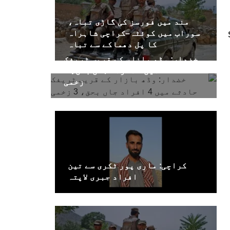
مند میں فورسز کی گاڑی تباہ،
سوراب میں کوئٹہ–کراچی شاہراہ
کا پل دھماکے سے تباہ
خضدار: وڈھ بازار کے قریب ٹریفک
حادثے میں 4 افراد جاں بحق، 3
زخمی
کراچی: ماری پور ٹکری سے تین
افراد جبری لاپتہ